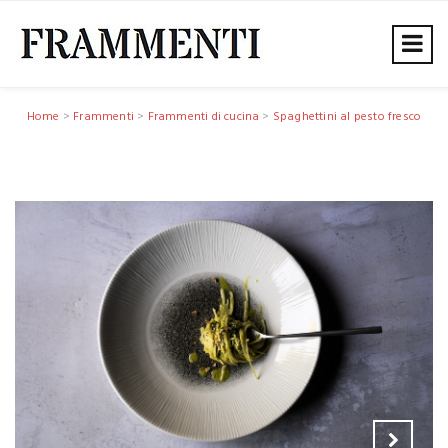
Home
>
Frammenti
>
Frammenti di cucina
>
Spaghettini al pesto fresco