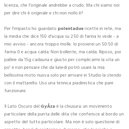
licenza, che l'originale andrebbe a crudo. Ma chi siamo noi
per dire chi è originale e chi non nollo è?
Per l'impasto ho guardato
polentadue
ricette in rete, ma
la media che dice 150 d'acqua su 250 di farina lo vede - a
mio avviso - ancora troppo molle. Io proverei un 50:50 di
farina 0 e acqua calda. Non bollente, ma calda. Riposo, poi
palline da 15g cadauna e giusto per complicarmi la vita un
po' e non pensare che da lunedi potrò usare la mia
bellissima moto nuova solo per arrivare in Studio la stendo
con il mattarello. Uso una tennica piadinistica che pare
funzionare.
Il Lato Oscuro del
GyÅza
è la chiusura: un movimento
particolare della punta delle dita che conferisce al bordo un
aspetto del tutto particolare. Ma non è solo questione di