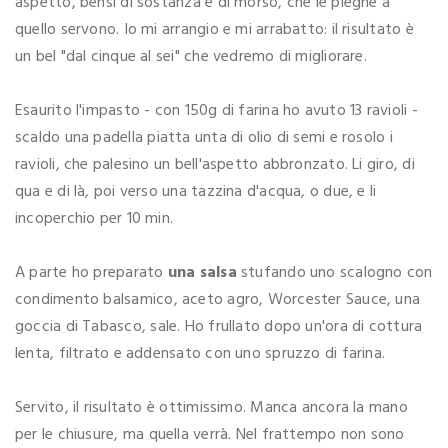
aspetto, bensì di sostanza e di morso, che le pieghe a
quello servono. Io mi arrangio e mi arrabatto: il risultato è
un bel "dal cinque al sei" che vedremo di migliorare.
Esaurito l'impasto - con 150g di farina ho avuto 13 ravioli -
scaldo una padella piatta unta di olio di semi e rosolo i
ravioli, che palesino un bell'aspetto abbronzato. Li giro, di
qua e di là, poi verso una tazzina d'acqua, o due, e li
incoperchio per 10 min.
A parte ho preparato
una salsa
stufando uno scalogno con
condimento balsamico, aceto agro, Worcester Sauce, una
goccia di Tabasco, sale. Ho frullato dopo un'ora di cottura
lenta, filtrato e addensato con uno spruzzo di farina.
Servito, il risultato è ottimissimo. Manca ancora la mano
per le chiusure, ma quella verrà. Nel frattempo non sono