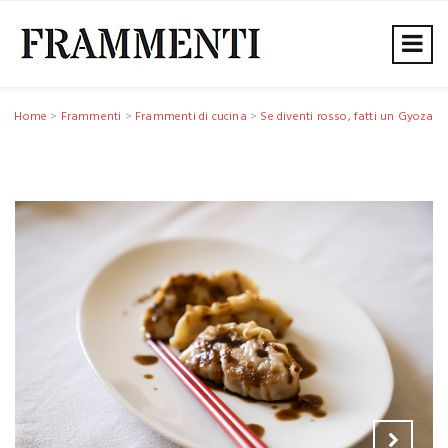
Home
>
Frammenti
>
Frammenti di cucina
>
Se diventi rosso, fatti un Gyoza