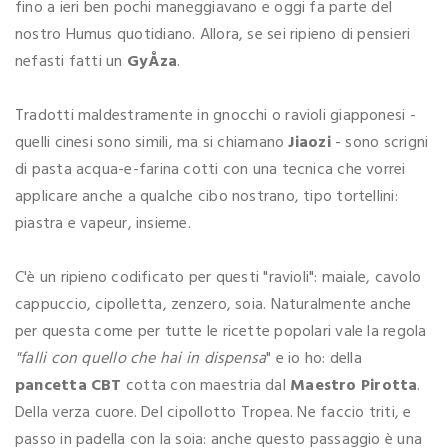
fino a ieri ben pochi maneggiavano e oggi fa parte del
nostro Humus quotidiano. Allora, se sei ripieno di pensieri
nefasti fatti un
GyÅza
.
Tradotti maldestramente in gnocchi o ravioli giapponesi -
quelli cinesi sono simili, ma si chiamano
Jiaozi
- sono scrigni
di pasta acqua-e-farina cotti con una tecnica che vorrei
applicare anche a qualche cibo nostrano, tipo tortellini:
piastra e vapeur, insieme.
C'è un ripieno codificato per questi "ravioli": maiale, cavolo
cappuccio, cipolletta, zenzero, soia. Naturalmente anche
per questa come per tutte le ricette popolari vale la regola
"falli con quello che hai in dispensa
" e io ho: della
pancetta CBT
cotta con maestria dal
Maestro Pirotta
.
Della verza cuore. Del cipollotto Tropea. Ne faccio triti, e
passo in padella con la soia: anche questo passaggio è una