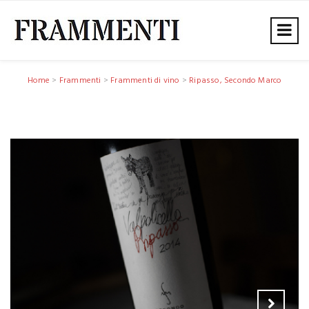
Home
>
Frammenti
>
Frammenti di vino
>
Ripasso, Secondo Marco