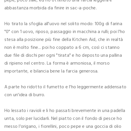
pepe, poco sale, ed ho ottenuto una farcia leggera e
abbastanza morbida da finire in sac-a-poche.
Ho tirato la sfoglia all'uovo nel solito modo: 100g di farina
"0" con 1 uovo, riposo, passaggio in macchina a rulli; poi l'ho
stesa alla posizione più fine della Kitchen Aid, che in realtà
non è molto fine... poi ho coppato a 6 cm, così ci stanno
due file di dischi per ogni "tirata" e ho deposto una pallina
di ripieno nel centro. La forma è armoniosa, il morso
importante, e bilancia bene la farcia generosa.
A parte ho ridotto il fumetto e l'ho leggermente addensato
con un'idea di burro.
Ho lessato i ravioli e li ho passati brevemente in una padella
unta, solo per lucidarli. Nel piatto con il fondo di pesce ho
messo l'origano, i fiorellini, poco pepe e una goccia di olio