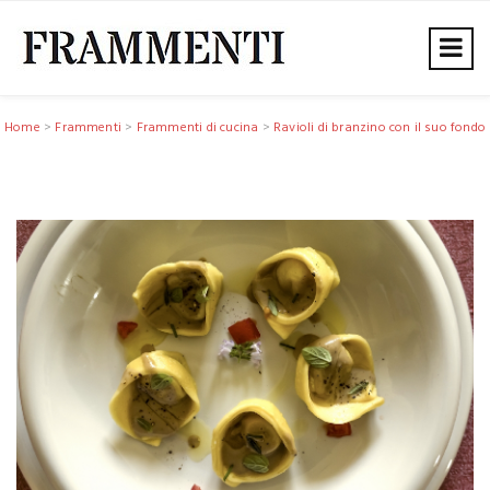
Home
>
Frammenti
>
Frammenti di cucina
>
Ravioli di branzino con il suo fondo