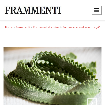
Home
>
Frammenti
>
Frammenti di cucina
>
Pappardelle verdi con il ragÃ¹