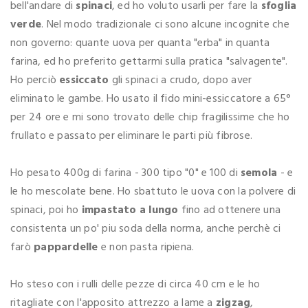
bell'andare di
spinaci
, ed ho voluto usarli per fare la
sfoglia
verde
. Nel modo tradizionale ci sono alcune incognite che
non governo: quante uova per quanta "erba" in quanta
farina, ed ho preferito gettarmi sulla pratica "salvagente".
Ho perciò
essiccato
gli spinaci a crudo, dopo aver
eliminato le gambe. Ho usato il fido mini-essiccatore a 65°
per 24 ore e mi sono trovato delle chip fragilissime che ho
frullato e passato per eliminare le parti più fibrose.
Ho pesato 400g di farina - 300 tipo "0" e 100 di
semola
- e
le ho mescolate bene. Ho sbattuto le uova con la polvere di
spinaci, poi ho
impastato a lungo
fino ad ottenere una
consistenta un po' piu soda della norma, anche perchè ci
farò
pappardelle
e non pasta ripiena.
Ho steso con i rulli delle pezze di circa 40 cm e le ho
ritagliate con l'apposito attrezzo a lame a
zigzag
,