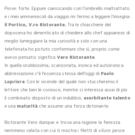
Piove: forte. Eppure ciancicando con l'ombrello maltrattato
e i miei ammennicoli da viaggio mi fermo a leggere l'insegna:
il Portico, V.ro Ristorante.
Tra le chiacchiere del
dopocena ho dimenticato di chiedere allo chef appianese di
meglio lumeggiare la mia curiosità e solo con una
telefonata ho potuto confermare che sì, proprio come
avevo pensato: significa
Vero Ristorante
.
In quella snobbissima, scanzonata, ironica ed autoironica
abbreviazione c'è l'essenza stessa dell'oggi di
Paolo
Lopriore
. Con le vicende del quale non stuccheremo il
lettore che ben le conosce, mentre ci interessa assai di più
il combinato disposto di un indubbio,
esorbitante talento
e una
maturità
che assume una forza detonante.
Ristorante Vero dunque: e trova una ragione la fierezza
nemmeno celata con cui ti mostra i filetti di
siluro
: pesce