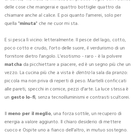
delle cose che mangerai e quattro bottiglie quattro da
chiamare anche al calice. E poi quanto l'amerei, solo per
quella "
minuta
" che ne cuor mi sta.
E si pesca lì vicino: letteralmente. Il pesce del lago, cotto,
poco cotto e crudo, l'orto delle suore, il verdurismo di un
fornitore dietro l'angolo. L'esotismo - raro - è la polvere
matcha
da picchiettare a piacere, ed è un segno più che un
vezzo. La cucina più che a vista è
dentro
la sala da pranzo:
piccola ma non priva di reperti di peso. Martelli conficcati
alle pareti, specchi in cornice, pezzi d'arte. La luce stessa è
un
gesto lo-fi
, senza tecnoilluminismi e contrasti scultorei.
Il
meno per il meglio
, una forza sottile, un recupero di
energia a valore aggiunto. Il chiaro desiderio di mettere
cuoco e Ospite uno a fianco dell'altro, in mutuo sostegno.