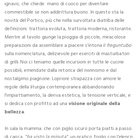
ignavo, che chiede mano di cuoco per diventare
commestibile se non addirittura buono. In questo sta la
novità del Portico, più che nella survoltata diatriba delle
definizioni: trattoria evoluta, trattoria moderna, ristorante.
Mentre al tavolo giunge la pioggia di piccole, miracolose
preparazioni da assemblare a piacere s'intona il
freguntubo
sulla nomenclatura, delizievole per eserciti di masturbatori
di grilli. Noi ci teniamo quelle incursioni in tutte le cucine
possibili, emendate dalla retorica del nonnismo e dal
nostalgimo piagnone: Lopriore strapazza con amore le
regole della liturgia contemporanea abbandonando
l'impiattiamento, la deriva estetica, la tensione verticale, e
si dedica con profitto ad una
visione originale della
bellezza
.
In sala la mamma: che con piglio sicuro porta piatti a passo
di carica,
"ha visto la minuta"
, un pratico foglio con l'elenco