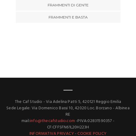
FRAMMENTI DI GENTE
FRAMMENTI E BASTA
The Caf Studio - Via Adelina Patti 5, 420121 Reggio Emilia
Sede Legale: Via Domenico Bassi 10, 42020 Loc. Borzano - Albinea
RE
mail:
info@thecafstudio.com
-PIVA:02831590357 -
CF:CFFSFN61L20H223H
INFORMATIVA PRIVACY
-
COOKIE POLICY