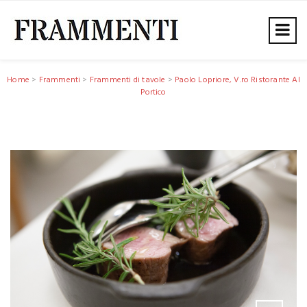
Home
>
Frammenti
>
Frammenti di tavole
>
Paolo Lopriore, V.ro Ristorante Al
Portico