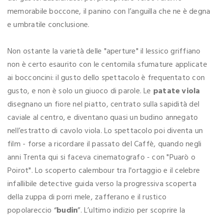
memorabile boccone, il panino con l’anguilla che ne è degna
e umbratile conclusione.
Non ostante la varietà delle "aperture" il lessico griffiano
non è certo esaurito con le centomila sfumature applicate
ai bocconcini: il gusto dello spettacolo è frequentato con
gusto, e non è solo un giuoco di parole. Le
patate viola
disegnano un fiore nel piatto, centrato sulla sapidità del
caviale al centro, e diventano quasi un budino annegato
nell’estratto di cavolo viola. Lo spettacolo poi diventa un
film - forse a ricordare il passato del Caffè, quando negli
anni Trenta qui si faceva cinematografo - con "Puarò o
Poirot". Lo scoperto calembour tra l'ortaggio e il celebre
infallibile detective guida verso la progressiva scoperta
della zuppa di porri mele, zafferano e il rustico
popolareccio “
budin
”. L’ultimo indizio per scoprire la