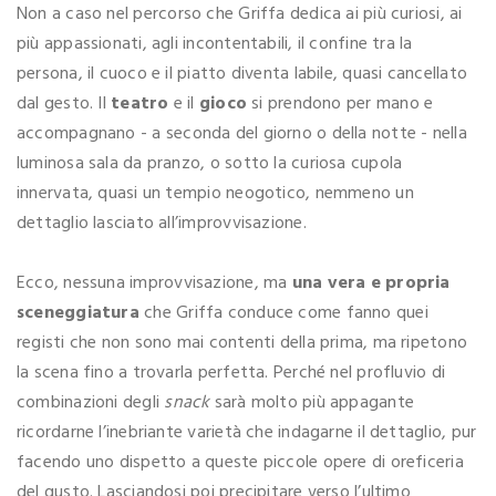
Non a caso nel percorso che Griffa dedica ai più curiosi, ai
più appassionati, agli incontentabili, il confine tra la
persona, il cuoco e il piatto diventa labile, quasi cancellato
dal gesto. Il
teatro
e il
gioco
si prendono per mano e
accompagnano - a seconda del giorno o della notte - nella
luminosa sala da pranzo, o sotto la curiosa cupola
innervata, quasi un tempio neogotico, nemmeno un
dettaglio lasciato all’improvvisazione.
Ecco, nessuna improvvisazione, ma
una vera e propria
sceneggiatura
che Griffa conduce come fanno quei
registi che non sono mai contenti della prima, ma ripetono
la scena fino a trovarla perfetta. Perché nel profluvio di
combinazioni degli
snack
sarà molto più appagante
ricordarne l’inebriante varietà che indagarne il dettaglio, pur
facendo uno dispetto a queste piccole opere di oreficeria
del gusto. Lasciandosi poi precipitare verso l’ultimo