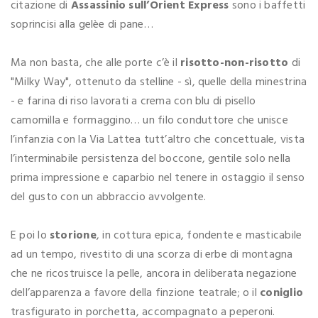
citazione di
Assassinio sull’Orient Express
sono i baffetti
soprincisi alla gelèe di pane…
Ma non basta, che alle porte c’è il
risotto-non-risotto
di
"Milky Way", ottenuto da stelline - sì, quelle della minestrina
- e farina di riso lavorati a crema con blu di pisello
camomilla e formaggino… un filo conduttore che unisce
l’infanzia con la Via Lattea tutt’altro che concettuale, vista
l’interminabile persistenza del boccone, gentile solo nella
prima impressione e caparbio nel tenere in ostaggio il senso
del gusto con un abbraccio avvolgente.
E poi lo
storione
, in cottura epica, fondente e masticabile
ad un tempo, rivestito di una scorza di erbe di montagna
che ne ricostruisce la pelle, ancora in deliberata negazione
dell’apparenza a favore della finzione teatrale; o il
coniglio
trasfigurato in porchetta, accompagnato a peperoni.