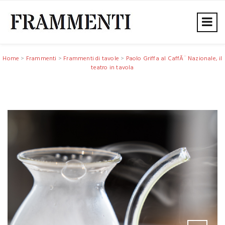
Home
>
Frammenti
>
Frammenti di tavole
>
Paolo Griffa al CaffÃ¨ Nazionale, il
teatro in tavola