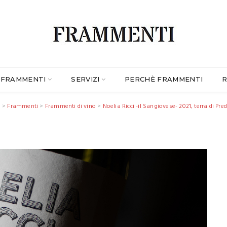
FRAMMENTI
SERVIZI
PERCHÈ FRAMMENTI
R
e
>
Frammenti
>
Frammenti di vino
>
Noelia Ricci -il Sangiovese- 2021, terra di Pr