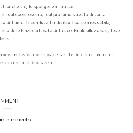
atti anche tre, lo spungone in tracce.
issimi dal cuore oscuro, dal profumo stretto di carta
sa di fiume. Ti conduce fin dentro il sorso irresistibile,
ela delle lenzuola lavate di fresco. Finale alluvionale, teso
hiere.
ppio
va in tavola con le piade farcite di ottimi salumi, di
nzati con fritti di paranza.
OMMENTI
 un commento