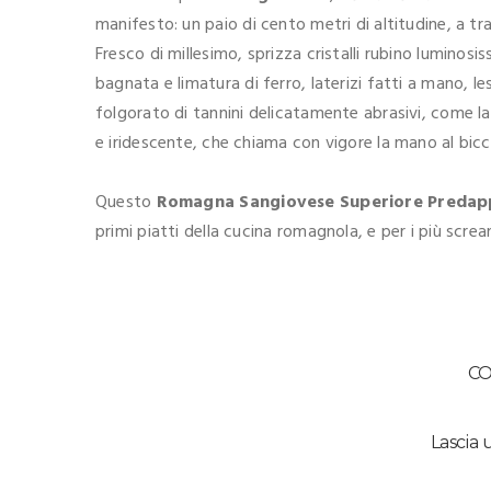
manifesto: un paio di cento metri di altitudine, a tr
Fresco di millesimo, sprizza cristalli rubino luminos
bagnata e limatura di ferro, laterizi fatti a mano, les
folgorato di tannini delicatamente abrasivi, come la t
e iridescente, che chiama con vigore la mano al bicc
Questo
Romagna Sangiovese Superiore Preda
primi piatti della cucina romagnola, e per i più screa
C
Lascia