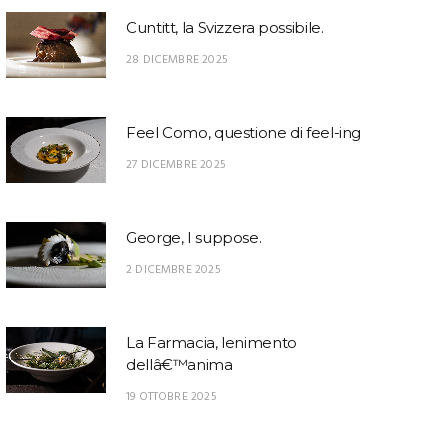
Cuntitt, la Svizzera possibile.
28 DICEMBRE 2025
Feel Como, questione di feel-ing
27 DICEMBRE 2025
George, I suppose.
2 DICEMBRE 2025
La Farmacia, lenimento
dellâ€™anima
19 OTTOBRE 2025