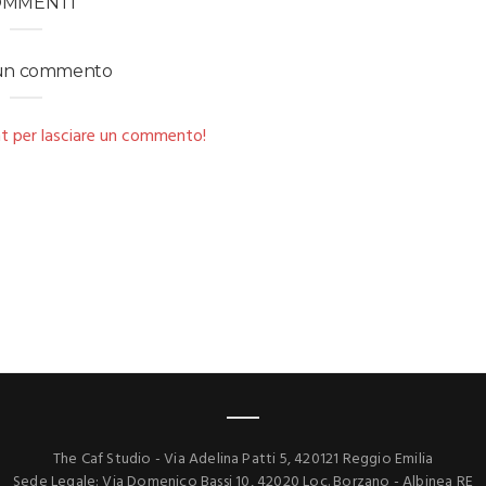
OMMENTI
 un commento
t per lasciare un commento!
The Caf Studio - Via Adelina Patti 5, 420121 Reggio Emilia
Sede Legale: Via Domenico Bassi 10, 42020 Loc. Borzano - Albinea RE