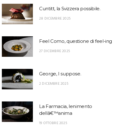
Cuntitt, la Svizzera possibile.
28 DICEMBRE 2025
Feel Como, questione di feel-ing
27 DICEMBRE 2025
George, I suppose.
2 DICEMBRE 2025
La Farmacia, lenimento
dellâ€™anima
19 OTTOBRE 2025