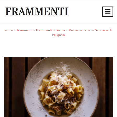
Home
>
Frammenti
>
Frammenti di cucina
>
Mezzemaniche in Genovese Ã
l'Oignon