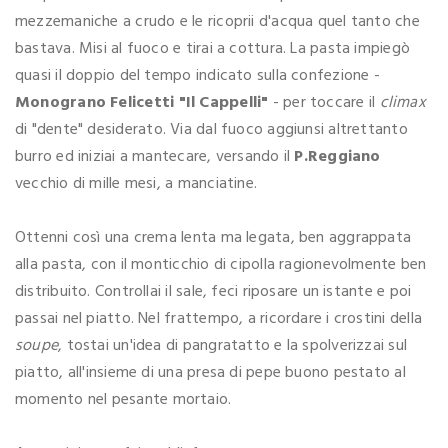
mezzemaniche a crudo e le ricoprii d'acqua quel tanto che
bastava. Misi al fuoco e tirai a cottura. La pasta impiegò
quasi il doppio del tempo indicato sulla confezione -
Monograno Felicetti "Il Cappelli"
- per toccare il
climax
di "dente" desiderato. Via dal fuoco aggiunsi altrettanto
burro ed iniziai a mantecare, versando il
P.Reggiano
vecchio di mille mesi, a manciatine.
Ottenni così una crema lenta ma legata, ben aggrappata
alla pasta, con il monticchio di cipolla ragionevolmente ben
distribuito. Controllai il sale, feci riposare un istante e poi
passai nel piatto. Nel frattempo, a ricordare i crostini della
soupe
, tostai un'idea di pangratatto e la spolverizzai sul
piatto, all'insieme di una presa di pepe buono pestato al
momento nel pesante mortaio.