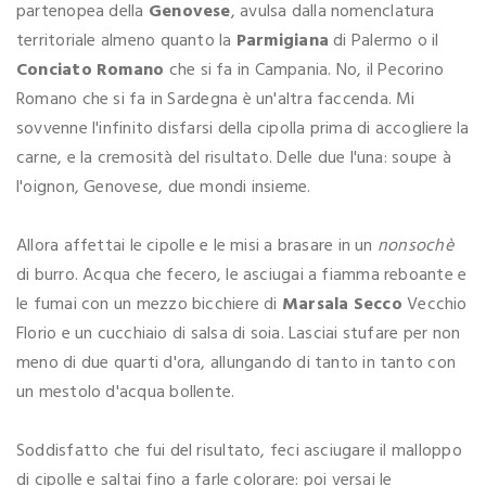
partenopea della
Genovese
, avulsa dalla nomenclatura
territoriale almeno quanto la
Parmigiana
di Palermo o il
Conciato Romano
che si fa in Campania. No, il Pecorino
Romano che si fa in Sardegna è un'altra faccenda. Mi
sovvenne l'infinito disfarsi della cipolla prima di accogliere la
carne, e la cremosità del risultato. Delle due l'una: soupe à
l'oignon, Genovese, due mondi insieme.
Allora affettai le cipolle e le misi a brasare in un
nonsochè
di burro. Acqua che fecero, le asciugai a fiamma reboante e
le fumai con un mezzo bicchiere di
Marsala Secco
Vecchio
Florio e un cucchiaio di salsa di soia. Lasciai stufare per non
meno di due quarti d'ora, allungando di tanto in tanto con
un mestolo d'acqua bollente.
Soddisfatto che fui del risultato, feci asciugare il malloppo
di cipolle e saltai fino a farle colorare: poi versai le