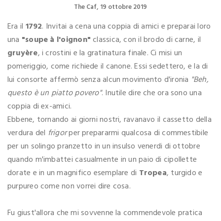
The Caf
19 ottobre 2019
Era il
1792
. Invitai a cena una coppia di amici e preparai loro
una
"soupe à l'oignon"
classica, con il brodo di carne, il
gruyère
, i crostini e la gratinatura finale. Ci misi un
pomeriggio, come richiede il canone. Essi sedettero, e la di
lui consorte affermò senza alcun movimento d'ironia
"Beh,
questo è un piatto povero"
. Inutile dire che ora sono una
coppia di ex-amici.
Ebbene, tornando ai giorni nostri, ravanavo il cassetto della
verdura del
frigor
per prepararmi qualcosa di commestibile
per un solingo pranzetto in un insulso venerdi di ottobre
quando m'imbattei casualmente in un paio di cipollette
dorate e in un magnifico esemplare di
Tropea
, turgido e
purpureo come non vorrei dire cosa.
Fu giust'allora che mi sovvenne la commendevole pratica