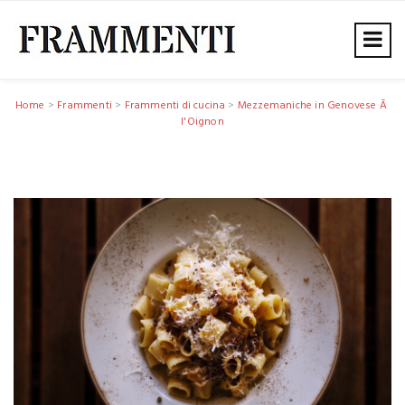
Home
>
Frammenti
>
Frammenti di cucina
>
Mezzemaniche in Genovese Ã
l'Oignon