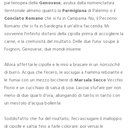
partenopea della
Genovese
, avulsa dalla nomenclatura
territoriale almeno quanto la
Parmigiana
di Palermo o il
Conciato Romano
che si fa in Campania. No, il Pecorino
Romano che si fa in Sardegna è un'altra faccenda. Mi
sovvenne l'infinito disfarsi della cipolla prima di accogliere la
carne, e la cremosità del risultato. Delle due l'una: soupe à
l'oignon, Genovese, due mondi insieme.
Allora affettai le cipolle e le misi a brasare in un
nonsochè
di burro. Acqua che fecero, le asciugai a fiamma reboante e
le fumai con un mezzo bicchiere di
Marsala Secco
Vecchio
Florio e un cucchiaio di salsa di soia. Lasciai stufare per non
meno di due quarti d'ora, allungando di tanto in tanto con
un mestolo d'acqua bollente.
Soddisfatto che fui del risultato, feci asciugare il malloppo
di cipolle e saltai fino a farle colorare: poi versai le