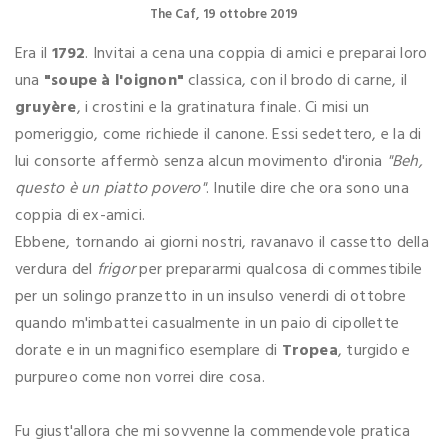
The Caf
19 ottobre 2019
Era il
1792
. Invitai a cena una coppia di amici e preparai loro
una
"soupe à l'oignon"
classica, con il brodo di carne, il
gruyère
, i crostini e la gratinatura finale. Ci misi un
pomeriggio, come richiede il canone. Essi sedettero, e la di
lui consorte affermò senza alcun movimento d'ironia
"Beh,
questo è un piatto povero"
. Inutile dire che ora sono una
coppia di ex-amici.
Ebbene, tornando ai giorni nostri, ravanavo il cassetto della
verdura del
frigor
per prepararmi qualcosa di commestibile
per un solingo pranzetto in un insulso venerdi di ottobre
quando m'imbattei casualmente in un paio di cipollette
dorate e in un magnifico esemplare di
Tropea
, turgido e
purpureo come non vorrei dire cosa.
Fu giust'allora che mi sovvenne la commendevole pratica