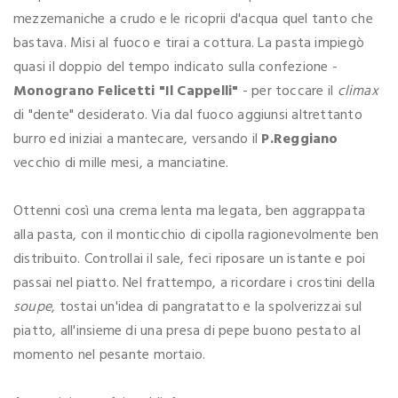
mezzemaniche a crudo e le ricoprii d'acqua quel tanto che
bastava. Misi al fuoco e tirai a cottura. La pasta impiegò
quasi il doppio del tempo indicato sulla confezione -
Monograno Felicetti "Il Cappelli"
- per toccare il
climax
di "dente" desiderato. Via dal fuoco aggiunsi altrettanto
burro ed iniziai a mantecare, versando il
P.Reggiano
vecchio di mille mesi, a manciatine.
Ottenni così una crema lenta ma legata, ben aggrappata
alla pasta, con il monticchio di cipolla ragionevolmente ben
distribuito. Controllai il sale, feci riposare un istante e poi
passai nel piatto. Nel frattempo, a ricordare i crostini della
soupe
, tostai un'idea di pangratatto e la spolverizzai sul
piatto, all'insieme di una presa di pepe buono pestato al
momento nel pesante mortaio.