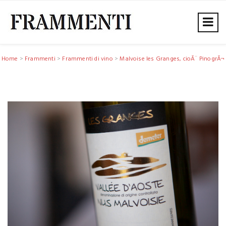
Home
>
Frammenti
>
Frammenti di vino
>
Malvoise les Granges, cioÃ¨ PinogrÃ¬