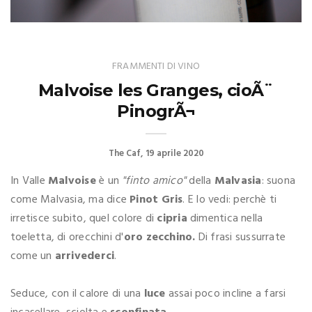
FRAMMENTI DI VINO
Malvoise les Granges, cioÃ¨
PinogrÃ¬
The Caf
19 aprile 2020
In Valle
Malvoise
è un
"finto amico"
della
Malvasia
: suona
come Malvasia, ma dice
Pinot Gris
. E lo vedi: perchè ti
irretisce subito, quel colore di
cipria
dimentica nella
toeletta, di orecchini d'
oro zecchino.
Di frasi sussurrate
come un
arrivederci
.
Seduce, con il calore di una
luce
assai poco incline a farsi