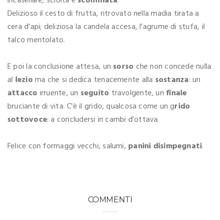
incasellare, sciolta e
sconfinata
.
Delizioso il cesto di frutta, ritrovato nella madia tirata a
cera d'api; deliziosa la candela accesa, l'agrume di stufa, il
talco mentolato.
E poi la conclusione attesa, un
sorso
che non concede nulla
al
lezio
ma che si dedica tenacemente alla
sostanza
: un
attacco
irruente, un
seguito
travolgente, un
finale
bruciante di vita. C'è il grido, qualcosa come un g
rido
sottovoce
: a concludersi in cambi d'ottava.
Felice con formaggi vecchi, salumi,
panini disimpegnati
.
COMMENTI