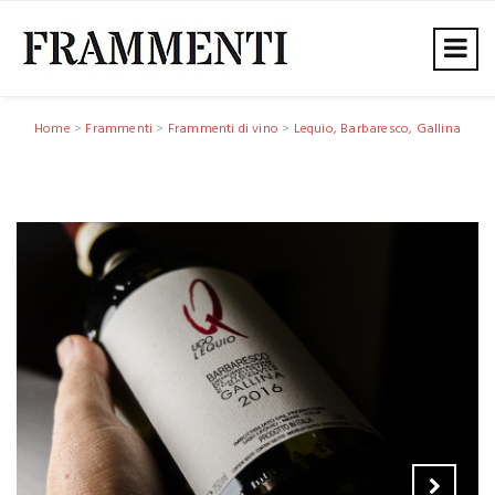
Home
>
Frammenti
>
Frammenti di vino
>
Lequio, Barbaresco, Gallina