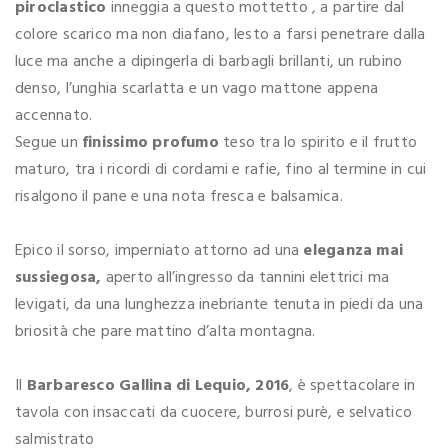
piroclastico
inneggia a questo mottetto , a partire dal
colore scarico ma non diafano, lesto a farsi penetrare dalla
luce ma anche a dipingerla di barbagli brillanti, un rubino
denso, l’unghia scarlatta e un vago mattone appena
accennato.
Segue un
finissimo profumo
teso tra lo spirito e il frutto
maturo, tra i ricordi di cordami e rafie, fino al termine in cui
risalgono il pane e una nota fresca e balsamica.
Epico il sorso, imperniato attorno ad una
eleganza mai
sussiegosa,
aperto all’ingresso da tannini elettrici ma
levigati, da una lunghezza inebriante tenuta in piedi da una
briosità che pare mattino d’alta montagna.
Il
Barbaresco Gallina di Lequio, 2016
, è spettacolare in
tavola con insaccati da cuocere, burrosi purè, e selvatico
salmistrato