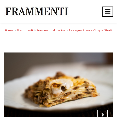
Home
>
Frammenti
>
Frammenti di cucina
>
Lasagna Bianca Cinque Strati