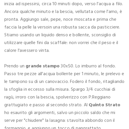
inizia ad ispessirsi, circa 10 minuti dopo, verso l'acqua a filo.
Ancora qualche minuto e la bescia, vellutata come l'amo, è
pronta. Aggiungo sale, pepe, noce moscata e prima che
faccia la pelle la versoin una robusta sacca da pasticciere.
Stiamo usando un liquido denso e bollente, sconsiglio di
utilizzare quelle fini da scaffale: non vorrei che il peso e il
calore l'avessero vinta.
Prendo un
grande stampo
30x50. Lo imburro al fondo.
Passo tre pezze all'acqua bollente per 1 minuto, le prelevo e
le tampono su di un canovaccio. Fodero il fondo, ritagliando
la sfoglia in eccesso sulla misura. Spargo 3/4 cucchiai di
ragù, irroro con la bescia, spolverizzo con P.Reggiano
grattugiato e passo al secondo strato. Al
Quinto Strato
ho esaurito gli argomenti, salvo un piccolo saldo che mi
serve per "chiudere" la lasagna: stavolta abbondo con il
formaggio, e aggiungo un tocco di pangrattato.