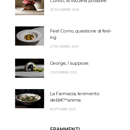
Cuntitt, la Svizzera possibile.
28 DICEMBRE 2025
Feel Como, questione di feel-
ing
27 DICEMBRE 2025
George, I suppose.
2 DICEMBRE 2025
La Farmacia, lenimento
dellâ€™anima
19 OTTOBRE 2025
FRAMMENTI