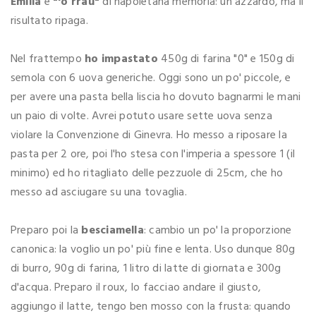
Emilia
e
"'o rraù"
di napoletana memoria: un azzardo, ma il
risultato ripaga.
Nel frattempo
ho impastato
450g di farina "0" e 150g di
semola con 6 uova generiche. Oggi sono un po' piccole, e
per avere una pasta bella liscia ho dovuto bagnarmi le mani
un paio di volte. Avrei potuto usare sette uova senza
violare la Convenzione di Ginevra. Ho messo a riposare la
pasta per 2 ore, poi l'ho stesa con l'imperia a spessore 1 (il
minimo) ed ho ritagliato delle pezzuole di 25cm, che ho
messo ad asciugare su una tovaglia.
Preparo poi la
besciamella
: cambio un po' la proporzione
canonica: la voglio un po' più fine e lenta. Uso dunque 80g
di burro, 90g di farina, 1 litro di latte di giornata e 300g
d'acqua. Preparo il roux, lo facciao andare il giusto,
aggiungo il latte, tengo ben mosso con la frusta: quando