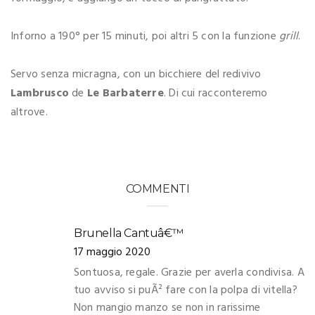
Inforno a 190° per 15 minuti, poi altri 5 con la funzione
grill
.
Servo senza micragna, con un bicchiere del redivivo
Lambrusco
de
Le Barbaterre
. Di cui racconteremo
altrove.
COMMENTI
Brunella Cantuâ€™
17 maggio 2020
Sontuosa, regale. Grazie per averla condivisa. A
tuo avviso si puÃ² fare con la polpa di vitella?
Non mangio manzo se non in rarissime