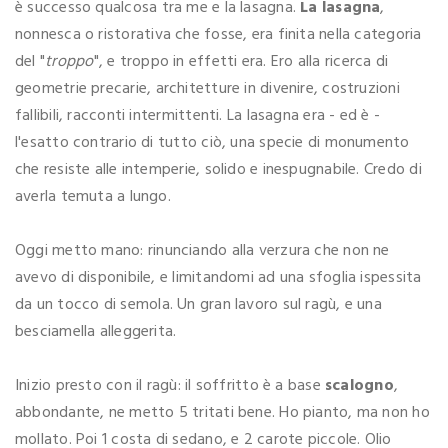
è successo qualcosa tra me e la lasagna.
La lasagna
,
nonnesca o ristorativa che fosse, era finita nella categoria
del "
troppo
", e troppo in effetti era. Ero alla ricerca di
geometrie precarie, architetture in divenire, costruzioni
fallibili, racconti intermittenti. La lasagna era - ed è -
l'esatto contrario di tutto ciò, una specie di monumento
che resiste alle intemperie, solido e inespugnabile. Credo di
averla temuta a lungo.
Oggi metto mano: rinunciando alla verzura che non ne
avevo di disponibile, e limitandomi ad una sfoglia ispessita
da un tocco di semola. Un gran lavoro sul ragù, e una
besciamella alleggerita.
Inizio presto con il ragù: il soffritto è a base
scalogno
,
abbondante, ne metto 5 tritati bene. Ho pianto, ma non ho
mollato. Poi 1 costa di sedano, e 2 carote piccole. Olio