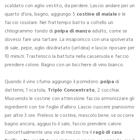
scaldato con aglio vestito, da perdere. Lascio andare per un
quarto d'ora, bagno, aggiungo 5
costine di maiale
e le
faccio rosolare. Nel frattempo batto a coltello un
chilogrammo tondo di
polpa di manzo
adulto, come se
dovessi fare una tartare. La insaporisco con una spolverata
di sale, pepe, aglio disidratato (un'idea) e lascio riposare per
10 minuti. Trasferisco la battuta nella casseruola e faccio
prendere colore. Bagno con un bicchiere di vino bianco.
Quando il vino sfuma aggiungo il pomidoro:
polpa
di
datterini, 1 scatola,
Triplo Concentrato
, 2 cucchiai.
Muovendo le costine con attenzione faccio armonizzare gli
ingredienti con tre foglie d'alloro. Lascio cuocere pianissimo
per altre 3 ore. Prelevo le costine, mescolo bene: se occorre
bagno ancora, aggiusto il sale, faccio prendere calore.
Concettualmente una via di mezzo tra il
ragù di casa