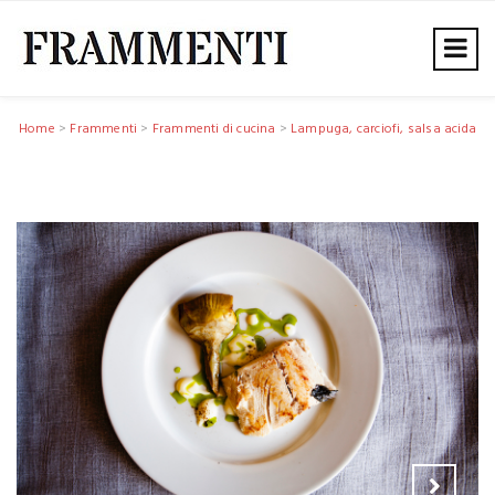
Home
>
Frammenti
>
Frammenti di cucina
>
Lampuga, carciofi, salsa acida