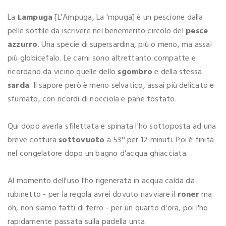
La
Lampuga
[L'Ampuga, La 'mpuga] è un pescione dalla
pelle sottile da iscrivere nel benemerito circolo del
pesce
azzurro
. Una specie di supersardina, più o meno, ma assai
più globicefalo. Le carni sono altrettanto compatte e
ricordano da vicino quelle dello
sgombro
e della stessa
sarda
. Il sapore però è meno selvatico, assai più delicato e
sfumato, con ricordi di nocciola e pane tostato.
Qui dopo averla sfilettata e spinata l'ho sottoposta ad una
breve cottura
sottovuoto
a 53° per 12 minuti. Poi è finita
nel congelatore dopo un bagno d'acqua ghiacciata.
Al momento dell'uso l'ho rigenerata in acqua calda da
rubinetto - per la regola avrei dovuto riavviare il
roner
ma
oh, non siamo fatti di ferro - per un quarto d'ora, poi l'ho
rapidamente passata sulla padella unta.