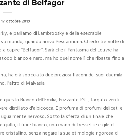
zante di Belfagor
17 ottobre 2019
arky, e parliamo di Lambroosky e della esecrabile
iverso mondo, quando arriva Pescarmona. Chiedo tre volte di
uo a capire "Belfagor". Sarà che il Fantasma del Louvre ha
todo bianco e nero, ma ho quel nome lì che ribatte fino a
a, ha già sbocciato due preziosi flaconi dei suoi duemila:
o, l'altro di Malvasia.
re questo Bianco dell'Emilia, Frizzante IGT, targato venti-
 pare distillato d'albicocca. E profuma di profumi delicati e
 è ugualmente nervoso. Sotto la sferza di un finale che
 giallo, il fiore bianco, una mano di tressette e gilè di
re cristallino, senza negare la sua etimologia rigorosa di