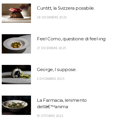
Cuntitt, la Svizzera possibile.
28 DICEMBRE 2025
Feel Como, questione di feel-ing
27 DICEMBRE 2025
George, I suppose.
2 DICEMBRE 2025
La Farmacia, lenimento
dellâ€™anima
19 OTTOBRE 2025