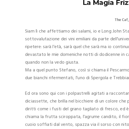
La Magia Friz
The Caf
Siam lì che affettiamo dei salami, io e Long John St
sottovalutazione dei vini emiliani da parte dell'un
ripetere: sarà l'età, sarà quel che sarà ma io contin
devastato le mie domeniche notti di dodicenne in ca
quando non la vedo giusta.
Ma a quel punto Stefano, così si chiama il Pescarmon
due bianchi rifermentati, l'uno di Spergola e Trebbian
Ed ora sono qui con i polpastrelli agitati a racconta
diciassette, che brilla nel bicchiere di un colore che
diritti come i fusti del grano tagliato di fresco, ed
chiama la frutta sciroppata, l'agrume candito, il fiore
cuoio soffiati dal vento, spazza via il sorso con nito