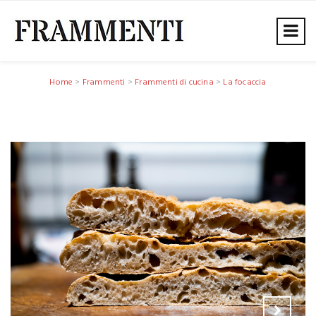
Home
>
Frammenti
>
Frammenti di cucina
>
La focaccia