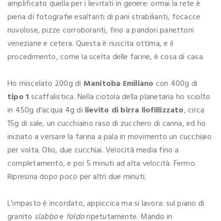
amplificato quella per i lievitati in genere: ormai la rete è
piena di fotografie esaltanti di pani strabilianti, focacce
nuvolose, pizze corroboranti, fino a pandori panettoni
veneziane e cetera. Questa è riuscita ottima, e il
procedimento, come la scelta delle farine, è cosa di casa.
Ho miscelato 200g di
Manitoba Emiliano
con 400g di
tipo 1
scaffalistica. Nella ciotola della planetaria ho sciolto
in 450g d'acqua 4g di
lievito di birra liofillizzato
, circa
15g di sale, un cucchiaino raso di zucchero di canna, ed ho
iniziato a versare la farina a pala in movimento un cucchiaio
per volta. Olio, due cucchiai. Velocità media fino a
completamento, e poi 5 minuti ad alta velocità. Fermo.
Ripresina dopo poco per altri due minuti.
L'impasto è incordato, appiccica ma si lavora: sul piano di
granito
slabbo
e
foldo
ripetutamente. Mando in