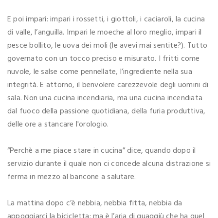
E poi impari: impari i rossetti, i giottoli, i caciaroli, la cucina
di valle, l’anguilla. Impari le moeche al loro meglio, impari il
pesce bollito, le uova dei moli (le avevi mai sentite?). Tutto
governato con un tocco preciso e misurato. I fritti come
nuvole, le salse come pennellate, l’ingrediente nella sua
integrità. E attorno, il benvolere carezzevole degli uomini di
sala. Non una cucina incendiaria, ma una cucina incendiata
dal fuoco della passione quotidiana, della furia produttiva,
delle ore a stancare l'orologio.
“Perchè a me piace stare in cucina” dice, quando dopo il
servizio durante il quale non ci concede alcuna distrazione si
ferma in mezzo al bancone a salutare.
La mattina dopo c’è nebbia, nebbia fitta, nebbia da
appoggiarci la bicicletta: ma è l’aria di quaggiù che ha quel