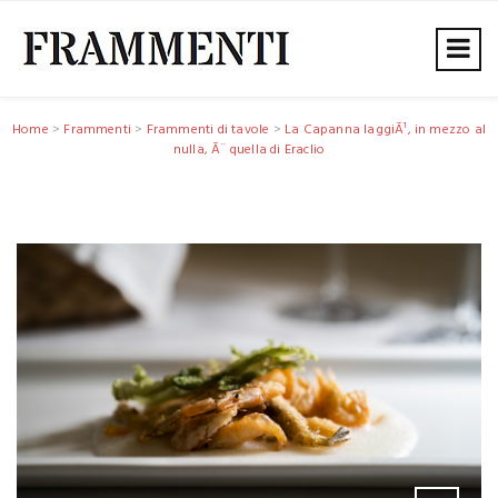
Home
>
Frammenti
>
Frammenti di tavole
>
La Capanna laggiÃ¹, in mezzo al
nulla, Ã¨ quella di Eraclio