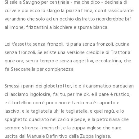
Si sale a Savigno per centinaia - ma che dico - decinaia di
curve e poi ecco lo slargo la piazza l'Irina, con il rassicurante
verandino che solo ad un occhio distratto ricorderebbe bif
al limone, frizzantini a bicchiere e spuma bianca.
Lei t'assetta senza fronzoli, ti parla senza fronzoli, cucina
senza fronzoli. Se esiste una versione credibile di Trattoria
qui e ora, senza tempo e senza aggettivi, eccola: Irina, che
fa Steccanella per completezza.
Smessi i panni dei globetrotter, io e il carismatico pardacian
ci lasciamo ingolosire, fai tu, per me ok, e il pane è rustico,
e il tortellino non è poco non è tanto ma è saporito e
lascivo, e la tagliatella uh! la tagliatella, e quel ragù, e lo
spaghetto quadrato nel cacio e pepe, e la petroniana che
sempre stronca i menischi, e la zuppa inglese che pare
uscita dal Manuale Definitivo della Zuppa Inglese.