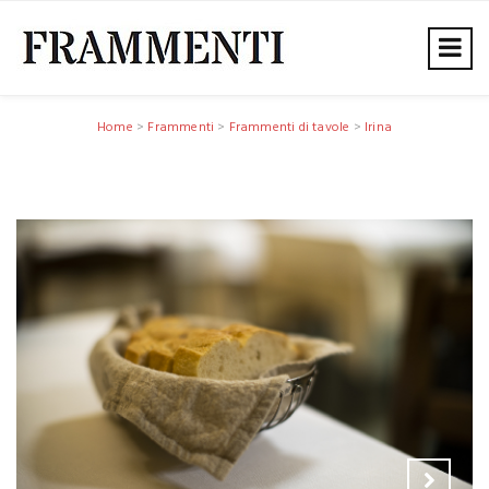
Home
>
Frammenti
>
Frammenti di tavole
>
Irina