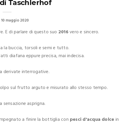
g di Taschlerhof
10 maggio 2020
ire. E di parlare di questo suo
2016
vero e sincero.
a la buccia, torsoli e semi e tutto.
ratti diafana eppure precisa, mai indecisa.
a derivate interrogative.
colpo sul frutto arguto e misurato allo stesso tempo.
a sensazione asprigna.
impegnato a finire la bottiglia con
pesci d'acqua dolce
in