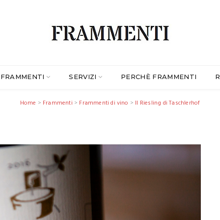
FRAMMENTI
SERVIZI
PERCHÈ FRAMMENTI
R
Home
>
Frammenti
>
Frammenti di vino
>
Il Riesling di Taschlerhof