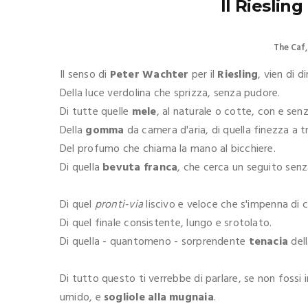
Il Rieslin
The Caf
Il senso di
Peter Wachter
per il
Riesling
, vien di d
Della luce verdolina che sprizza, senza pudore.
Di tutte quelle
mele
, al naturale o cotte, con e senz
Della
gomma
da camera d'aria, di quella finezza a t
Del profumo che chiama la mano al bicchiere.
Di quella
bevuta franca
, che cerca un seguito senz
Di quel
pronti-via
liscivo e veloce che s'impenna di 
Di quel finale consistente, lungo e srotolato.
Di quella - quantomeno - sorprendente
tenacia
dell
Di tutto questo ti verrebbe di parlare, se non fossi 
umido, e
sogliole alla mugnaia
.