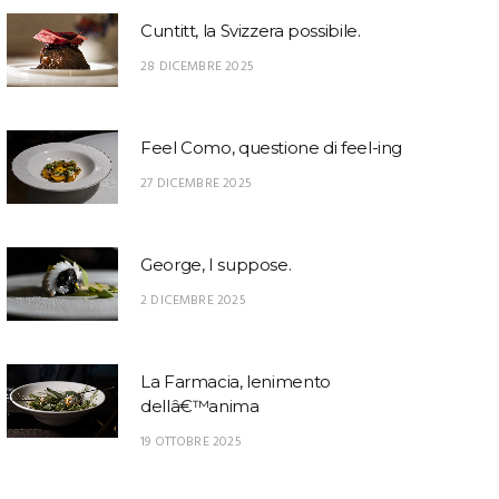
Cuntitt, la Svizzera possibile.
28 DICEMBRE 2025
Feel Como, questione di feel-ing
27 DICEMBRE 2025
George, I suppose.
2 DICEMBRE 2025
La Farmacia, lenimento
dellâ€™anima
19 OTTOBRE 2025