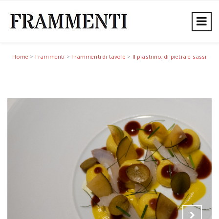
Home
>
Frammenti
>
Frammenti di tavole
>
Il piastrino, di pietra e sassi