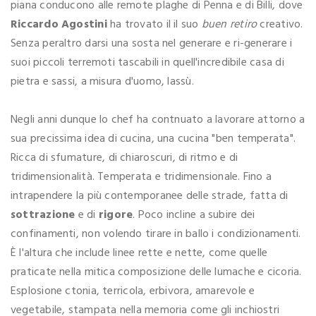
piana conducono alle remote plaghe di Penna e di Billi, dove
Riccardo Agostini
ha trovato il il suo
buen retiro
creativo.
Senza peraltro darsi una sosta nel generare e ri-generare i
suoi piccoli terremoti tascabili in quell'incredibile casa di
pietra e sassi, a misura d'uomo, lassù.
Negli anni dunque lo chef ha contnuato a lavorare attorno a
sua precissima idea di cucina, una cucina "ben temperata".
Ricca di sfumature, di chiaroscuri, di ritmo e di
tridimensionalità. Temperata e tridimensionale. Fino a
intrapendere la più contemporanee delle strade, fatta di
sottrazione
e di
rigore
. Poco incline a subire dei
confinamenti, non volendo tirare in ballo i condizionamenti.
È l'altura che include linee rette e nette, come quelle
praticate nella mitica composizione delle lumache e cicoria.
Esplosione ctonia, terricola, erbivora, amarevole e
vegetabile, stampata nella memoria come gli inchiostri