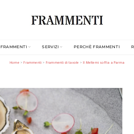
FRAMMENTI
SERVIZI
PERCHÈ FRAMMENTI
R
Home
>
Frammenti
>
Frammenti di tavole
>
Il Meltemi soffia a Parma