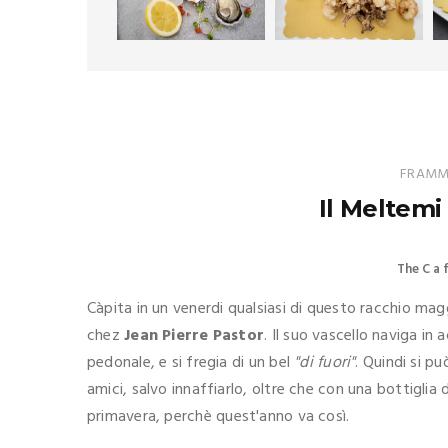
FRAMME
Il Meltemi
The C a 
Càpita in un venerdi qualsiasi di questo racchio mag
chez
Jean Pierre Pastor
. Il suo vascello naviga in 
pedonale, e si fregia di un bel
"di fuori"
. Quindi si p
amici, salvo innaffiarlo, oltre che con una bottiglia
primavera, perchè quest'anno va così.