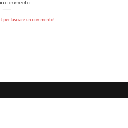
 un commento
t per lasciare un commento!
The Caf Studio - Via Adelina Patti 5, 420121 Reggio Emilia
Sede Legale: Via Domenico Bassi 10, 42020 Loc. Borzano - Albinea RE
mail:
info@thecafstudio.com
-PIVA:02831590357 - CF:CFFSFN61L20H223H
INFORMATIVA PRIVACY
-
COOKIE POLICY