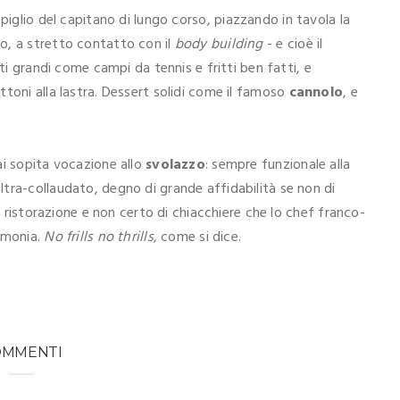
 piglio del capitano di lungo corso, piazzando in tavola la
o, a stretto contatto con il
body building
- e cioè il
tti grandi come campi da tennis e fritti ben fatti, e
toni alla lastra. Dessert solidi come il famoso
cannolo
, e
ai sopita vocazione allo
svolazzo
: sempre funzionale alla
tra-collaudato, degno di grande affidabilità se non di
di ristorazione e non certo di chiacchiere che lo chef franco-
imonia.
No frills no thrills
, come si dice.
OMMENTI