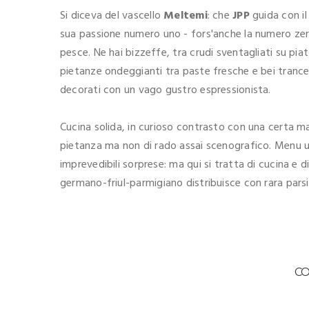
Si diceva del vascello
Meltemi
: che
JPP
guida con il
sua passione numero uno - fors'anche la numero zer
pesce. Ne hai bizzeffe, tra crudi sventagliati su pia
pietanze ondeggianti tra paste fresche e bei trancet
decorati con un vago gustro espressionista.
Cucina solida, in curioso contrasto con una certa m
pietanza ma non di rado assai scenografico. Menu ul
imprevedibili sorprese: ma qui si tratta di cucina e 
germano-friul-parmigiano distribuisce con rara pars
C