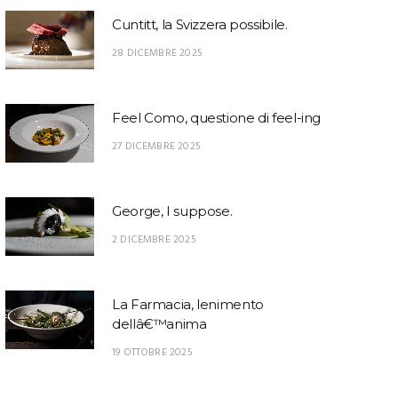
Cuntitt, la Svizzera possibile.
28 DICEMBRE 2025
Feel Como, questione di feel-ing
27 DICEMBRE 2025
George, I suppose.
2 DICEMBRE 2025
La Farmacia, lenimento
dellâ€™anima
19 OTTOBRE 2025