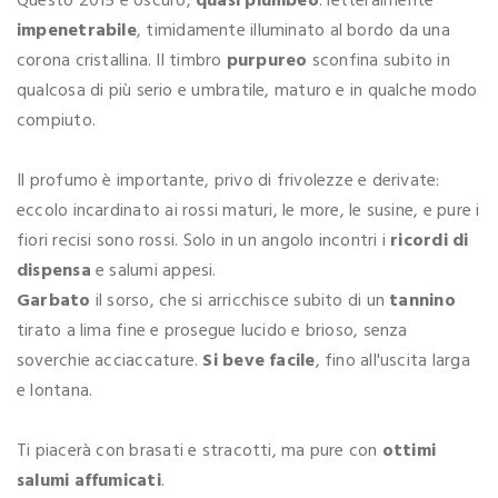
Questo 2015 è oscuro,
quasi plumbeo
: letteralmente
impenetrabile
, timidamente illuminato al bordo da una
corona cristallina. Il timbro
purpureo
sconfina subito in
qualcosa di più serio e umbratile, maturo e in qualche modo
compiuto.
Il profumo è importante, privo di frivolezze e derivate:
eccolo incardinato ai rossi maturi, le more, le susine, e pure i
fiori recisi sono rossi. Solo in un angolo incontri i
ricordi di
dispensa
e salumi appesi.
Garbato
il sorso, che si arricchisce subito di un
tannino
tirato a lima fine e prosegue lucido e brioso, senza
soverchie acciaccature.
Si beve facile
, fino all'uscita larga
e lontana.
Ti piacerà con brasati e stracotti, ma pure con
ottimi
salumi affumicati
.