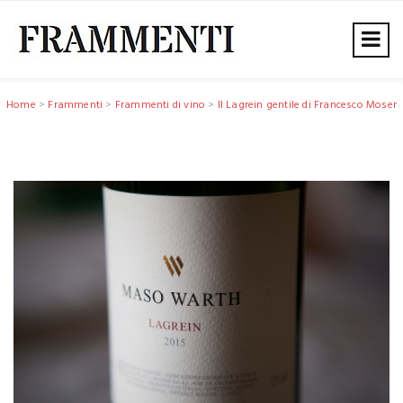
Home
>
Frammenti
>
Frammenti di vino
>
Il Lagrein gentile di Francesco Moser