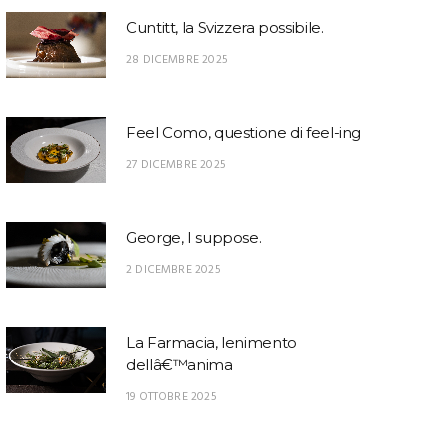
Cuntitt, la Svizzera possibile.
28 DICEMBRE 2025
Feel Como, questione di feel-ing
27 DICEMBRE 2025
George, I suppose.
2 DICEMBRE 2025
La Farmacia, lenimento
dellâ€™anima
19 OTTOBRE 2025