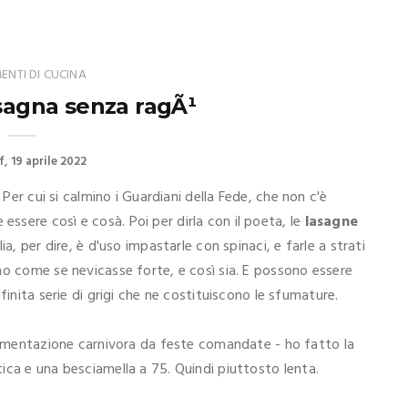
NTI DI CUCINA
asagna senza ragÃ¹
f
19 aprile 2022
 Per cui si calmino i Guardiani della Fede, che non c'è
sere così e cosà. Poi per dirla con il poeta, le
lasagne
a, per dire, è d'uso impastarle con spinaci, e farle a strati
no come se nevicasse forte, e così sia. E possono essere
finita serie di grigi che ne costituiscono le sfumature.
alimentazione carnivora da feste comandate - ho fatto la
ntica e una besciamella a 75. Quindi piuttosto lenta.