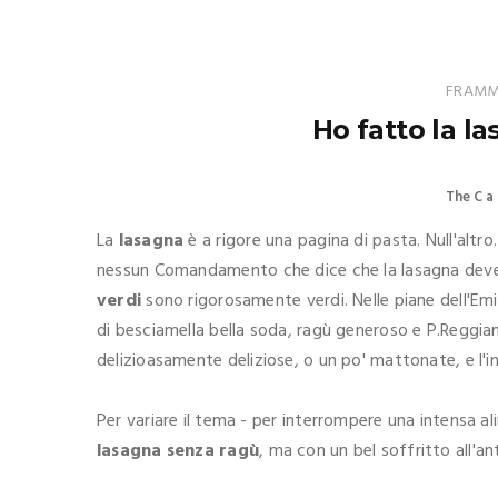
FRAMME
Ho fatto la l
The C a 
La
lasagna
è a rigore una pagina di pasta. Null'altro.
nessun Comandamento che dice che la lasagna deve es
verdi
sono rigorosamente verdi. Nelle piane dell'Emili
di besciamella bella soda, ragù generoso e P.Reggia
delizioasamente deliziose, o un po' mattonate, e l'in
Per variare il tema - per interrompere una intensa 
lasagna senza ragù
, ma con un bel soffritto all'a