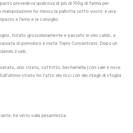
impasto prevedeva qualcosa di più di 100g di farina per
la manipolazione ho messo la pallotta sotto vuoto: è una
mpasto e l'amo e la consiglio.
logno, tritato grossolanamente e passato in olio caldo, a
 passata di pomidoro e metà Triplo Concentrato. Dopo un
lando il sale.
burrato, uno strato, soffritto, bechamella (con sale e noce
ll'ultimo strato ho fatto dei ricci con dei ritagli di sfoglia
cante, ha vinto sulla pesantezza.