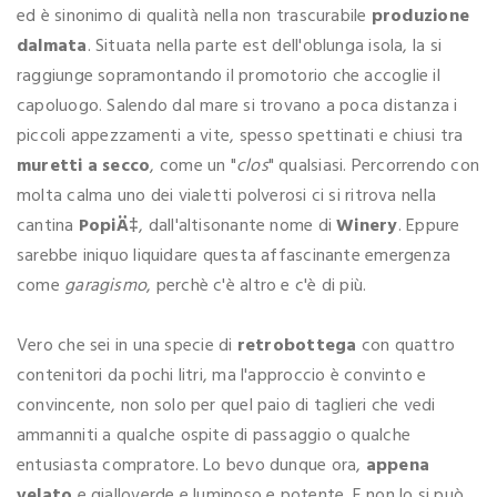
ed è sinonimo di qualità nella non trascurabile
produzione
dalmata
. Situata nella parte est dell'oblunga isola, la si
raggiunge sopramontando il promotorio che accoglie il
capoluogo. Salendo dal mare si trovano a poca distanza i
piccoli appezzamenti a vite, spesso spettinati e chiusi tra
muretti a secco
, come un "
clos
" qualsiasi. Percorrendo con
molta calma uno dei vialetti polverosi ci si ritrova nella
cantina
PopiÄ‡
, dall'altisonante nome di
Winery
. Eppure
sarebbe iniquo liquidare questa affascinante emergenza
come
garagismo
, perchè c'è altro e c'è di più.
Vero che sei in una specie di
retrobottega
con quattro
contenitori da pochi litri, ma l'approccio è convinto e
convincente, non solo per quel paio di taglieri che vedi
ammanniti a qualche ospite di passaggio o qualche
entusiasta compratore. Lo bevo dunque ora,
appena
velato
e gialloverde e luminoso e potente. E non lo si può