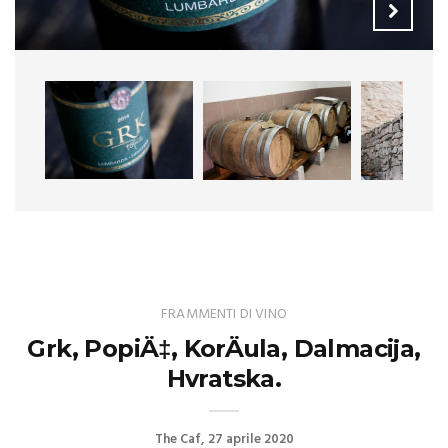
FRAMMENTI DI VINO
Grk, PopiÄ‡, KorÄula, Dalmacija,
Hvratska.
The Caf
27 aprile 2020