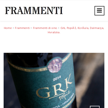
Home
>
Frammenti
>
Frammenti di vino
>
Grk, PopiÄ‡, KorÄula, Dalmacija,
Hvratska.