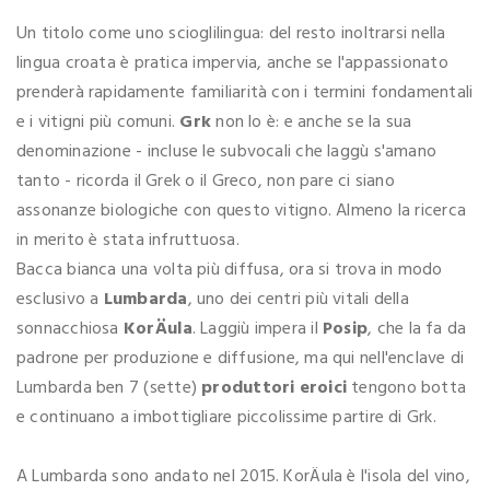
Un titolo come uno scioglilingua: del resto inoltrarsi nella
lingua croata è pratica impervia, anche se l'appassionato
prenderà rapidamente familiarità con i termini fondamentali
e i vitigni più comuni.
Grk
non lo è: e anche se la sua
denominazione - incluse le subvocali che laggù s'amano
tanto - ricorda il Grek o il Greco, non pare ci siano
assonanze biologiche con questo vitigno. Almeno la ricerca
in merito è stata infruttuosa.
Bacca bianca una volta più diffusa, ora si trova in modo
esclusivo a
Lumbarda
, uno dei centri più vitali della
sonnacchiosa
KorÄula
. Laggiù impera il
Posip
, che la fa da
padrone per produzione e diffusione, ma qui nell'enclave di
Lumbarda ben 7 (sette)
produttori eroici
tengono botta
e continuano a imbottigliare piccolissime partire di Grk.
A Lumbarda sono andato nel 2015. KorÄula è l'isola del vino,