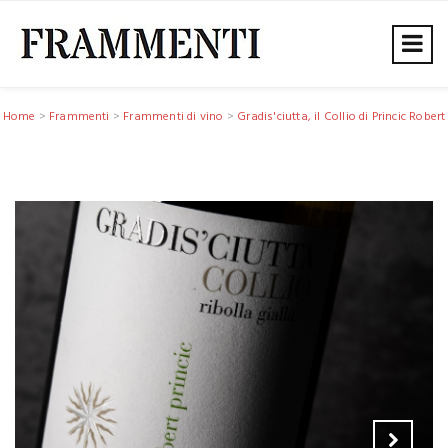
Home
>
Frammenti
>
Frammenti di vino
>
Gradis'ciutta, il Collio di Princic Robert