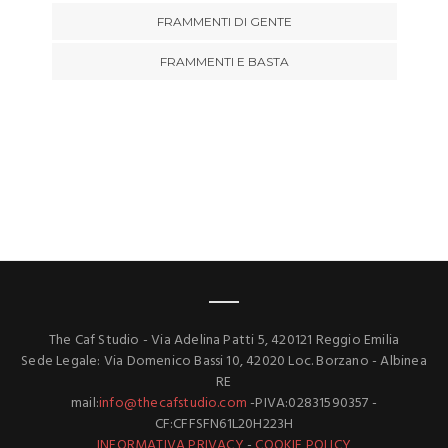
FRAMMENTI DI GENTE
FRAMMENTI E BASTA
The Caf Studio - Via Adelina Patti 5, 420121 Reggio Emilia
Sede Legale: Via Domenico Bassi 10, 42020 Loc. Borzano - Albinea
RE
mail:
info@thecafstudio.com
-PIVA:02831590357 -
CF:CFFSFN61L20H223H
INFORMATIVA PRIVACY
-
COOKIE POLICY