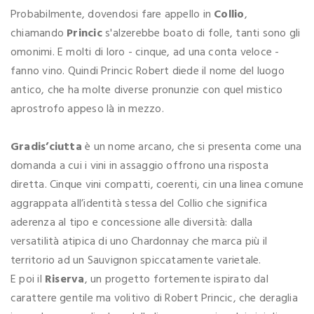
Probabilmente, dovendosi fare appello in
Collio
,
chiamando
Princic
s'alzerebbe boato di folle, tanti sono gli
omonimi. E molti di loro - cinque, ad una conta veloce -
fanno vino. Quindi Princic Robert diede il nome del luogo
antico, che ha molte diverse pronunzie con quel mistico
aprostrofo appeso là in mezzo.
Gradis’ciutta
è un nome arcano, che si presenta come una
domanda a cui i vini in assaggio offrono una risposta
diretta. Cinque vini compatti, coerenti, cin una linea comune
aggrappata all’identità stessa del Collio che significa
aderenza al tipo e concessione alle diversità: dalla
versatilità atipica di uno Chardonnay che marca più il
territorio ad un Sauvignon spiccatamente varietale.
E poi il
Riserva
, un progetto fortemente ispirato dal
carattere gentile ma volitivo di Robert Princic, che deraglia