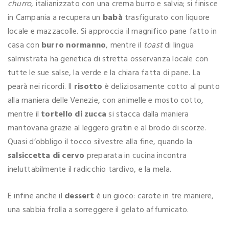
churro
, italianizzato con una crema burro e salvia; si finisce
in Campania a recupera un
babà
trasfigurato con liquore
locale e mazzacolle. Si approccia il magnifico pane fatto in
casa con
burro normanno
, mentre il
toast
di lingua
salmistrata ha genetica di stretta osservanza locale con
tutte le sue salse, la verde e la chiara fatta di pane. La
pearà nei ricordi. Il
risotto
è deliziosamente cotto al punto
alla maniera delle Venezie, con animelle e mosto cotto,
mentre il
tortello di zucca
si stacca dalla maniera
mantovana grazie al leggero gratin e al brodo di scorze.
Quasi d’obbligo il tocco silvestre alla fine, quando la
salsiccetta di cervo
preparata in cucina incontra
ineluttabilmente il radicchio tardivo, e la mela.
E infine anche il
dessert
è un gioco: carote in tre maniere,
una sabbia frolla a sorreggere il gelato affumicato.