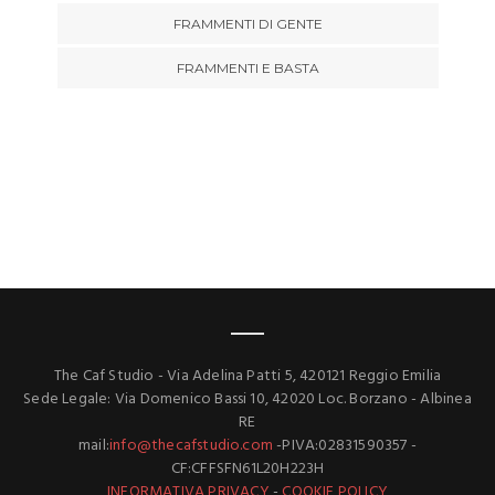
FRAMMENTI DI GENTE
FRAMMENTI E BASTA
The Caf Studio - Via Adelina Patti 5, 420121 Reggio Emilia
Sede Legale: Via Domenico Bassi 10, 42020 Loc. Borzano - Albinea
RE
mail:
info@thecafstudio.com
-PIVA:02831590357 -
CF:CFFSFN61L20H223H
INFORMATIVA PRIVACY
-
COOKIE POLICY