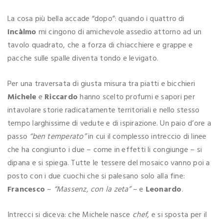
La cosa più bella accade “dopo”: quando i quattro di
Incàlmo
mi cingono di amichevole assedio attorno ad un
tavolo quadrato, che a forza di chiacchiere e grappe e
pacche sulle spalle diventa tondo e levigato.
Per una traversata di giusta misura tra piatti e bicchieri
Michele
e
Riccardo
hanno scelto profumi e sapori per
intavolare storie radicatamente territoriali e nello stesso
tempo larghissime di vedute e di ispirazione. Un paio d’ore a
passo
“ben temperato”
in cui il complesso intreccio di linee
che ha congiunto i due – come in effetti li congiunge – si
dipana e si spiega. Tutte le tessere del mosaico vanno poi a
posto con i due cuochi che si palesano solo alla fine:
Francesco
–
“Massenz, con la zeta”
– e
Leonardo
.
Intrecci si diceva: che Michele nasce
chef
, e si sposta per il