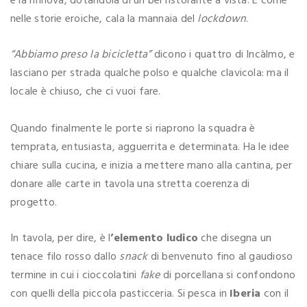
e la rinnova, dotandola di un bel ristorante a vista. E come
nelle storie eroiche, cala la mannaia del
lockdown
.
“Abbiamo preso la bicicletta”
dicono i quattro di Incàlmo, e
lasciano per strada qualche polso e qualche clavicola: ma il
locale è chiuso, che ci vuoi fare.
Quando finalmente le porte si riaprono la squadra è
temprata, entusiasta, agguerrita e determinata. Ha le idee
chiare sulla cucina, e inizia a mettere mano alla cantina, per
donare alle carte in tavola una stretta coerenza di
progetto.
In tavola, per dire, è l
’elemento ludico
che disegna un
tenace filo rosso dallo
snack
di benvenuto fino al gaudioso
termine in cui i cioccolatini
fake
di porcellana si confondono
con quelli della piccola pasticceria. Si pesca in
Iberia
con il