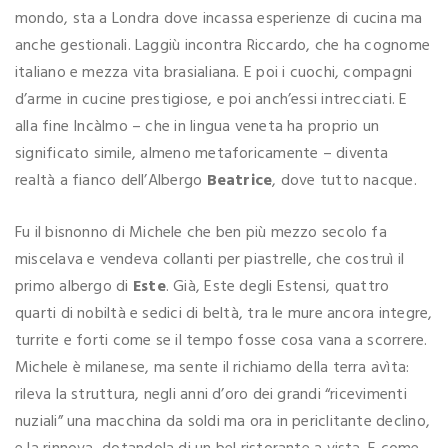
mondo, sta a Londra dove incassa esperienze di cucina ma
anche gestionali. Laggiù incontra Riccardo, che ha cognome
italiano e mezza vita brasialiana. E poi i cuochi, compagni
d’arme in cucine prestigiose, e poi anch’essi intrecciati. E
alla fine Incàlmo – che in lingua veneta ha proprio un
significato simile, almeno metaforicamente – diventa
realtà a fianco dell’Albergo
Beatrice
, dove tutto nacque.
Fu il bisnonno di Michele che ben più mezzo secolo fa
miscelava e vendeva collanti per piastrelle, che costruì il
primo albergo di
Este
. Già, Este degli Estensi, quattro
quarti di nobiltà e sedici di beltà, tra le mure ancora integre,
turrite e forti come se il tempo fosse cosa vana a scorrere.
Michele è milanese, ma sente il richiamo della terra avìta:
rileva la struttura, negli anni d’oro dei grandi “ricevimenti
nuziali” una macchina da soldi ma ora in periclitante declino,