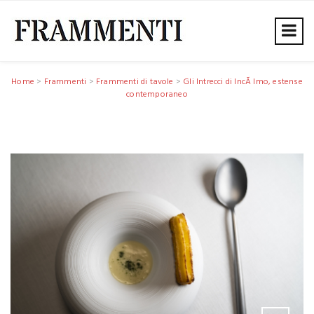
Home
>
Frammenti
>
Frammenti di tavole
>
Gli Intrecci di IncÃ lmo, estense
contemporaneo