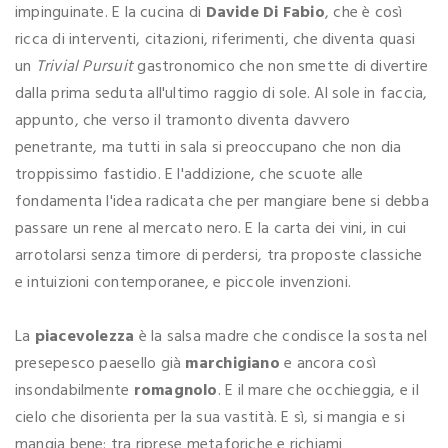
impinguinate. E la cucina di
Davide Di Fabio
, che è così
ricca di interventi, citazioni, riferimenti, che diventa quasi
un
Trivial Pursuit
gastronomico che non smette di divertire
dalla prima seduta all'ultimo raggio di sole. Al sole in faccia,
appunto, che verso il tramonto diventa davvero
penetrante, ma tutti in sala si preoccupano che non dia
troppissimo fastidio. E l'addizione, che scuote alle
fondamenta l'idea radicata che per mangiare bene si debba
passare un rene al mercato nero. E la carta dei vini, in cui
arrotolarsi senza timore di perdersi, tra proposte classiche
e intuizioni contemporanee, e piccole invenzioni.
La
piacevolezza
è la salsa madre che condisce la sosta nel
presepesco paesello già
marchigiano
e ancora così
insondabilmente
romagnolo
. E il mare che occhieggia, e il
cielo che disorienta per la sua vastità. E sì, si mangia e si
mangia bene: tra riprese metaforiche e richiami