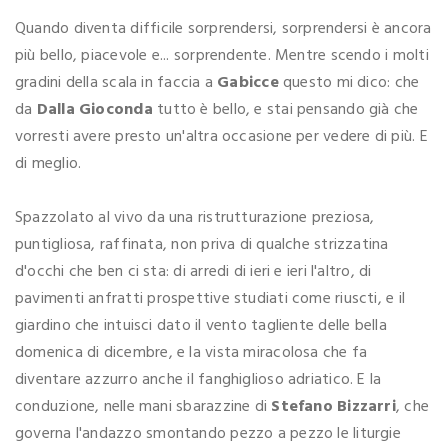
Quando diventa difficile sorprendersi, sorprendersi è ancora
più bello, piacevole e... sorprendente. Mentre scendo i molti
gradini della scala in faccia a
Gabicce
questo mi dico: che
da
Dalla Gioconda
tutto è bello, e stai pensando già che
vorresti avere presto un'altra occasione per vedere di più. E
di meglio.
Spazzolato al vivo da una ristrutturazione preziosa,
puntigliosa, raffinata, non priva di qualche strizzatina
d'occhi che ben ci sta: di arredi di ieri e ieri l'altro, di
pavimenti anfratti prospettive studiati come riuscti, e il
giardino che intuisci dato il vento tagliente delle bella
domenica di dicembre, e la vista miracolosa che fa
diventare azzurro anche il fanghiglioso adriatico. E la
conduzione, nelle mani sbarazzine di
Stefano Bizzarri
, che
governa l'andazzo smontando pezzo a pezzo le liturgie