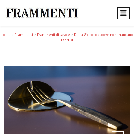
Home
>
Frammenti
>
Frammenti di tavole
>
Dalla Gioconda, dove non mancano
i sorrisi