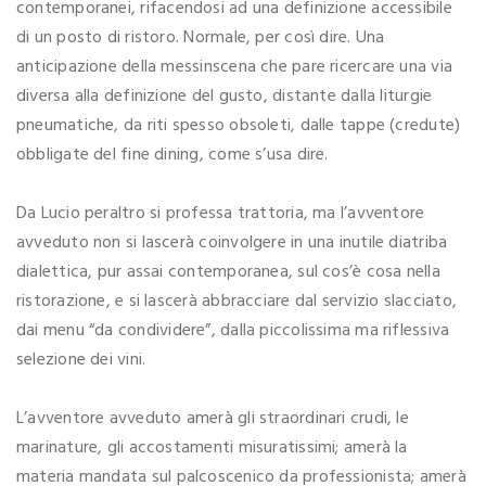
contemporanei, rifacendosi ad una definizione accessibile
di un posto di ristoro. Normale, per così dire. Una
anticipazione della messinscena che pare ricercare una via
diversa alla definizione del gusto, distante dalla liturgie
pneumatiche, da riti spesso obsoleti, dalle tappe (credute)
obbligate del fine dining, come s’usa dire.
Da Lucio peraltro si professa trattoria, ma l’avventore
avveduto non si lascerà coinvolgere in una inutile diatriba
dialettica, pur assai contemporanea, sul cos’è cosa nella
ristorazione, e si lascerà abbracciare dal servizio slacciato,
dai menu “da condividere”, dalla piccolissima ma riflessiva
selezione dei vini.
L’avventore avveduto amerà gli straordinari crudi, le
marinature, gli accostamenti misuratissimi; amerà la
materia mandata sul palcoscenico da professionista; amerà