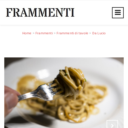
Home
>
Frammenti
>
Frammenti di tavole
>
Da Lucio