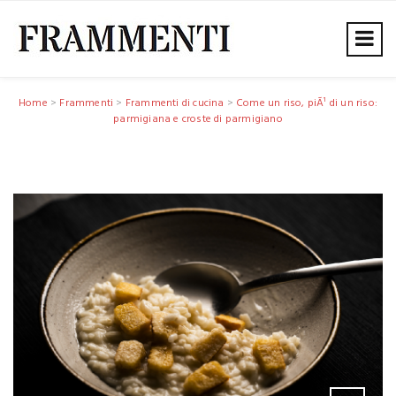
Home
>
Frammenti
>
Frammenti di cucina
>
Come un riso, piÃ¹ di un riso:
parmigiana e croste di parmigiano