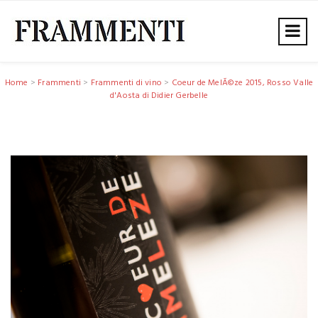
Home
>
Frammenti
>
Frammenti di vino
>
Coeur de MelÃ©ze 2015, Rosso Valle
d'Aosta di Didier Gerbelle