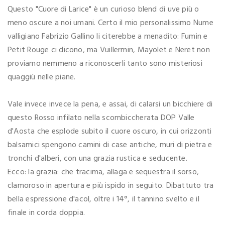
Questo "Cuore di Larice" è un curioso blend di uve più o
meno oscure a noi umani. Certo il mio personalissimo Nume
valligiano Fabrizio Gallino li citerebbe a menadito: Fumin e
Petit Rouge ci dicono, ma Vuillermin, Mayolet e Neret non
proviamo nemmeno a riconoscerli tanto sono misteriosi
quaggiù nelle piane.
Vale invece invece la pena, e assai, di calarsi un bicchiere di
questo Rosso infilato nella scombiccherata DOP Valle
d'Aosta che esplode subito il cuore oscuro, in cui orizzonti
balsamici spengono camini di case antiche, muri di pietra e
tronchi d'alberi, con una grazia rustica e seducente.
Ecco: la grazia: che tracima, allaga e sequestra il sorso,
clamoroso in apertura e più ispido in seguito. Dibattuto tra
bella espressione d'acol, oltre i 14°, il tannino svelto e il
finale in corda doppia.