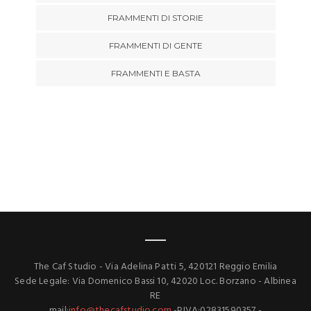
FRAMMENTI DI STORIE
FRAMMENTI DI GENTE
FRAMMENTI E BASTA
The Caf Studio - Via Adelina Patti 5, 420121 Reggio Emilia
Sede Legale: Via Domenico Bassi 10, 42020 Loc. Borzano - Albinea
RE
mail:
info@thecafstudio.com
-PIVA:02831590357 -