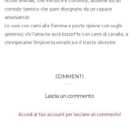
nitore liminale, che irretisce e convince, assieme ad un
corredo tannico che pare disegnato da un capace
amanuenze.
Lo vuoi con carni alla fiamma e paste ripiene con sughi
generosi: chi l'ama ne avrà bizzeffe con carni di cavallo, a
stemperarne l'impronta ematica e il tratto silvestre.
COMMENTI
Lascia un commento
Accedi al tuo account per lasciare un commento!