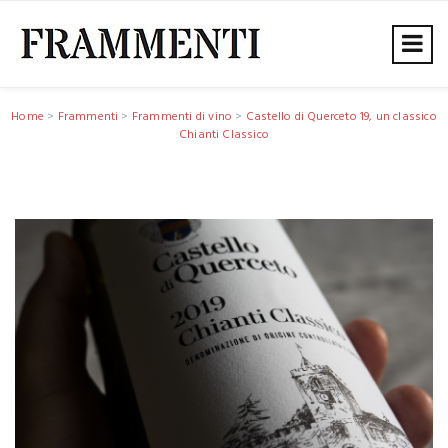
Home
>
Frammenti
>
Frammenti di vino
>
Castello di Querceto 19, un classico
Chianti Classico