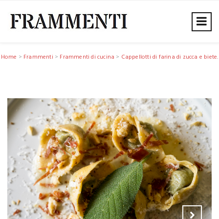
Home
>
Frammenti
>
Frammenti di cucina
>
Cappellotti di farina di zucca e biete.