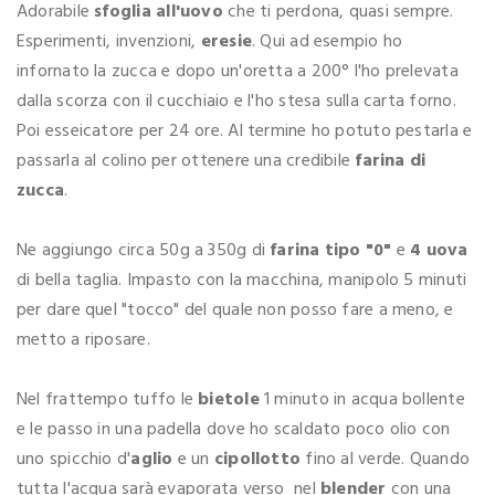
Adorabile
sfoglia all'uovo
che ti perdona, quasi sempre.
Esperimenti, invenzioni,
eresie
. Qui ad esempio ho
infornato la zucca e dopo un'oretta a 200° l'ho prelevata
dalla scorza con il cucchiaio e l'ho stesa sulla carta forno.
Poi esseicatore per 24 ore. Al termine ho potuto pestarla e
passarla al colino per ottenere una credibile
farina di
zucca
.
Ne aggiungo circa 50g a 350g di
farina tipo "0"
e
4 uova
di bella taglia. Impasto con la macchina, manipolo 5 minuti
per dare quel "tocco" del quale non posso fare a meno, e
metto a riposare.
Nel frattempo tuffo le
bietole
1 minuto in acqua bollente
e le passo in una padella dove ho scaldato poco olio con
uno spicchio d'
aglio
e un
cipollotto
fino al verde. Quando
tutta l'acqua sarà evaporata verso nel
blender
con una