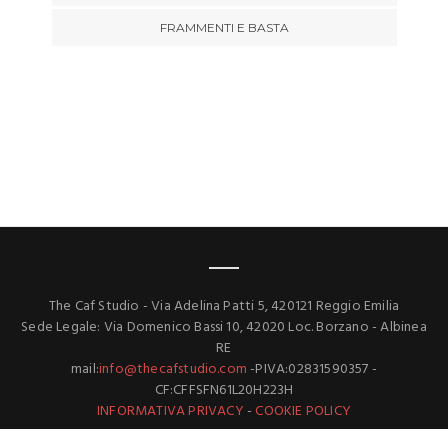
FRAMMENTI E BASTA
The Caf Studio - Via Adelina Patti 5, 420121 Reggio Emilia
Sede Legale: Via Domenico Bassi 10, 42020 Loc. Borzano - Albinea
RE
mail:
info@thecafstudio.com
-PIVA:02831590357 -
CF:CFFSFN61L20H223H
INFORMATIVA PRIVACY
-
COOKIE POLICY