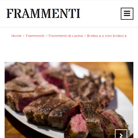
Home
>
Frammenti
>
Frammenti di cucina
>
Bistecca o non bistecca