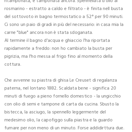
ritamponata, e tamponata ancora. Spennellata d'olio al
rosmarino - estratto a caldo e filtrato - è finita nell busta
del sottovoto in bagno termostatico a 52° per 90 minuti.
Ci sono un paio di gradi in più del necessario: in casa mia la
carne "blue" ancora non è stata sdoganata.
Al termine il bagno d'acqua e ghiaccio l'ha riportata
rapidamente a freddo: non ho cambiato la busta per
pigrizia, ma l'ho messa al frigo fino al momento della
cottura.
Che avvenne su piastra di ghisa Le Creuset di regalanza
paterna, nel lontano 1882. Scaldata bene - significa 20
minuti di fuego a pieno fornello domestico - la ungicchio
con olio di semi e tampone di carta da cucina. Sbusto la
bistecca, la asciugo, la spennello leggermente del
medesimo olio, la capofiggo sulla piastra e la guardo
fumare per non meno di un minuto. Forse addidirttura due.