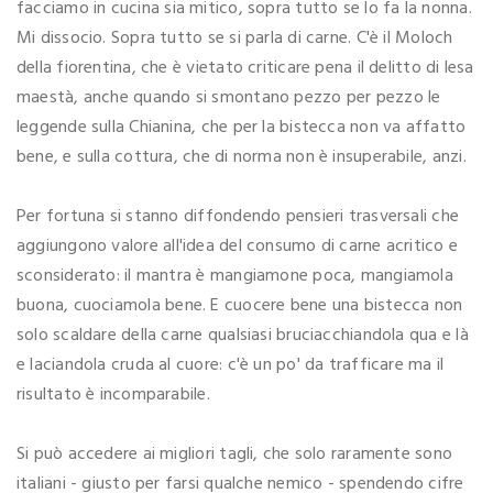
facciamo in cucina sia mitico, sopra tutto se lo fa la nonna.
Mi dissocio. Sopra tutto se si parla di carne. C'è il Moloch
della fiorentina, che è vietato criticare pena il delitto di lesa
maestà, anche quando si smontano pezzo per pezzo le
leggende sulla Chianina, che per la bistecca non va affatto
bene, e sulla cottura, che di norma non è insuperabile, anzi.
Per fortuna si stanno diffondendo pensieri trasversali che
aggiungono valore all'idea del consumo di carne acritico e
sconsiderato: il mantra è mangiamone poca, mangiamola
buona, cuociamola bene. E cuocere bene una bistecca non
solo scaldare della carne qualsiasi bruciacchiandola qua e là
e laciandola cruda al cuore: c'è un po' da trafficare ma il
risultato è incomparabile.
Si può accedere ai migliori tagli, che solo raramente sono
italiani - giusto per farsi qualche nemico - spendendo cifre