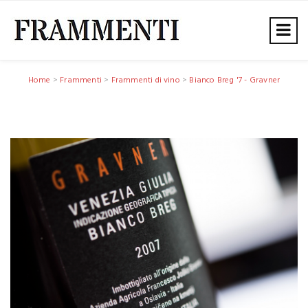
Home
>
Frammenti
>
Frammenti di vino
>
Bianco Breg '7 - Gravner