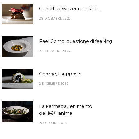
Cuntitt, la Svizzera possibile.
28 DICEMBRE 2025
Feel Como, questione di feel-ing
27 DICEMBRE 2025
George, I suppose.
2 DICEMBRE 2025
La Farmacia, lenimento
dellâ€™anima
19 OTTOBRE 2025