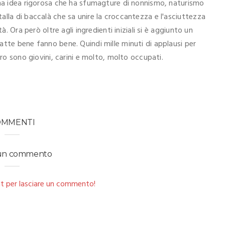
una idea rigorosa che ha sfumagture di nonnismo, naturismo
lla di baccalà che sa unire la croccantezza e l'asciuttezza
à. Ora però oltre agli ingredienti iniziali si è aggiunto un
atte bene fanno bene. Quindi mille minuti di applausi per
tro sono giovini, carini e molto, molto occupati.
OMMENTI
 un commento
t per lasciare un commento!