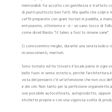
memorabili. Fui accolto con gentilezza e trattato con 
di piatti piuttosto ben fatti. Ma quello che colpì e 
caffè preparato con grani tostati in padella, a mano
entusiasmo, ottimismo e -sì - un sano tocco di foll
come diceil Bardo: "it takes a fool to rimane sane".
Ci conoscemmo meglio, durante una serata ludico-did
riconoscimenti, meritati.
Sono tornato ed ho trovato il locale pieno in ogni or
bello fuori: in senso estetico, perchè l'architettura
vista del pensiero c'è un'attenzione che non oso defi
e dei vini. Non tanto per la perfezione organolettica
ove possibile autocoltivato, autoprodotto, oppure di
etichette proprie e con una vigorosa scelta di produt