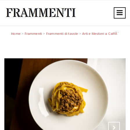
Home
>
Frammenti
>
Frammenti di tavole
>
Arti e Mestieri a CaffÃ¨