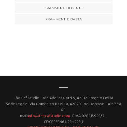
FRAMMENTI DI GENTE
FRAMMENTI E BASTA
The Caf Studio - Via Adelina Patti 5, 420121 Reggio Emilia
Sede Legale: Via Domenico Bassi 10, 42020 Loc. Borzano - Albinea
RE
mail:
info@thecafstudio.com
-PIVA:02831590357 -
CF:CFFSFN61L20H223H