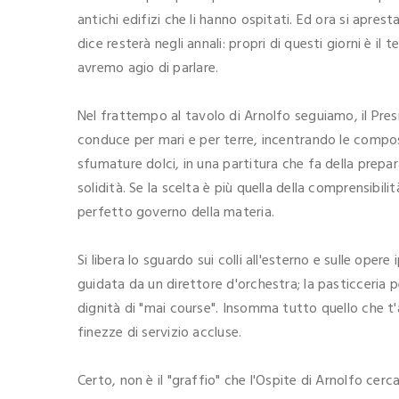
antichi edifizi che li hanno ospitati. Ed ora si apre
dice resterà negli annali: propri di questi giorni è il
avremo agio di parlare.
Nel frattempo al tavolo di Arnolfo seguiamo, il Pres
conduce per mari e per terre, incentrando le compos
sfumature dolci, in una partitura che fa della prepa
solidità. Se la scelta è più quella della comprensibil
perfetto governo della materia.
Si libera lo sguardo sui colli all'esterno e sulle opere
guidata da un direttore d'orchestra; la pasticceria 
dignità di "mai course". Insomma tutto quello che t'a
finezze di servizio accluse.
Certo, non è il "graffio" che l'Ospite di Arnolfo cer