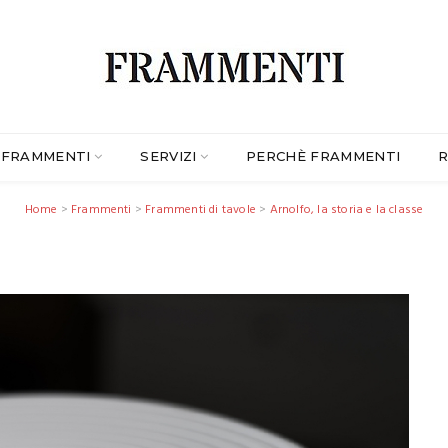
FRAMMENTI
SERVIZI
PERCHÈ FRAMMENTI
R
Home
>
Frammenti
>
Frammenti di tavole
>
Arnolfo, la storia e la classe