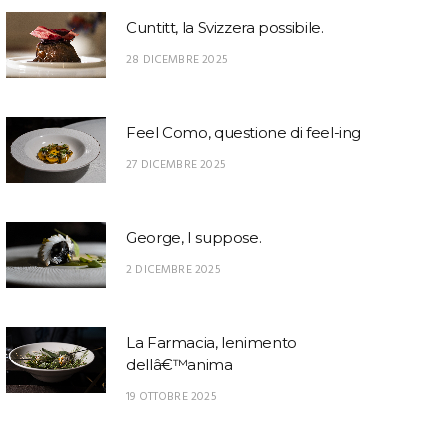
Cuntitt, la Svizzera possibile.
28 DICEMBRE 2025
Feel Como, questione di feel-ing
27 DICEMBRE 2025
George, I suppose.
2 DICEMBRE 2025
La Farmacia, lenimento
dellâ€™anima
19 OTTOBRE 2025