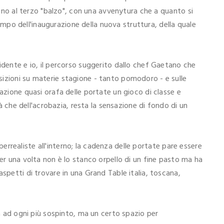
stano al terzo "balzo", con una avvenytura che a quanto si
 tempo dell'inaugurazione della nuova struttura, della quale
idente e io, il percorso suggerito dallo chef Gaetano che
izioni su materie stagione - tanto pomodoro - e sulle
razione quasi orafa delle portate un gioco di classe e
ità che dell'acrobazia, resta la sensazione di fondo di un
 iperrealiste all'interno; la cadenza delle portate pare essere
per una volta non è lo stanco orpello di un fine pasto ma ha
spetti di trovare in una Grand Table italia, toscana,
ca ad ogni più sospinto, ma un certo spazio per