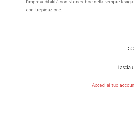
l'imprevedibilità non stonerebbe nella sempre leviga
con trepidazione.
C
Lascia
Accedi al tuo accoun