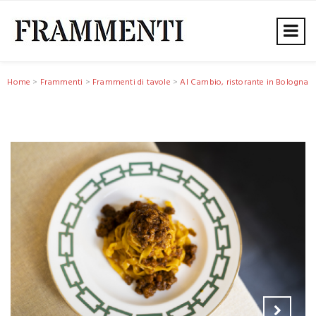
Home
>
Frammenti
>
Frammenti di tavole
>
Al Cambio, ristorante in Bologna