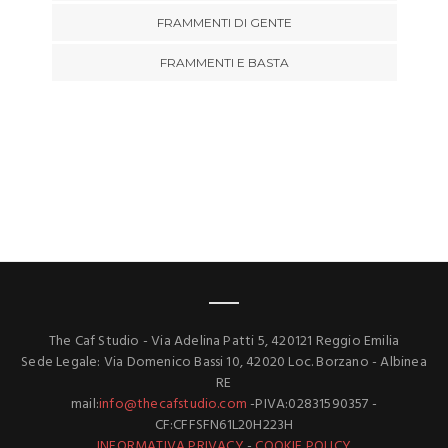
FRAMMENTI DI GENTE
FRAMMENTI E BASTA
The Caf Studio - Via Adelina Patti 5, 420121 Reggio Emilia
Sede Legale: Via Domenico Bassi 10, 42020 Loc. Borzano - Albinea
RE
mail:
info@thecafstudio.com
-PIVA:02831590357 -
CF:CFFSFN61L20H223H
INFORMATIVA PRIVACY
-
COOKIE POLICY