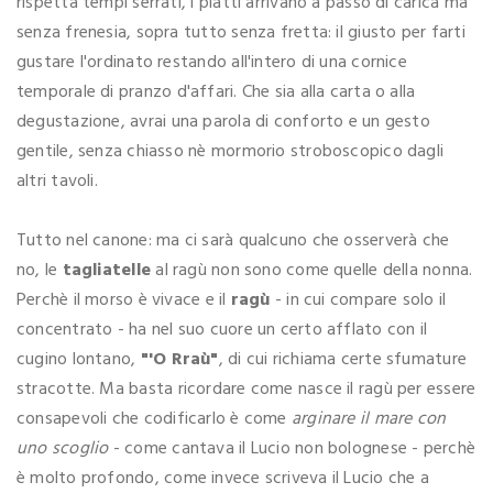
rispetta tempi serrati, i piatti arrivano a passo di carica ma
senza frenesia, sopra tutto senza fretta: il giusto per farti
gustare l'ordinato restando all'intero di una cornice
temporale di pranzo d'affari. Che sia alla carta o alla
degustazione, avrai una parola di conforto e un gesto
gentile, senza chiasso nè mormorio stroboscopico dagli
altri tavoli.
Tutto nel canone: ma ci sarà qualcuno che osserverà che
no, le
tagliatelle
al ragù non sono come quelle della nonna.
Perchè il morso è vivace e il
ragù
- in cui compare solo il
concentrato - ha nel suo cuore un certo afflato con il
cugino lontano,
"'O Rraù"
, di cui richiama certe sfumature
stracotte. Ma basta ricordare come nasce il ragù per essere
consapevoli che codificarlo è come
arginare il mare con
uno scoglio
- come cantava il Lucio non bolognese - perchè
è molto profondo, come invece scriveva il Lucio che a