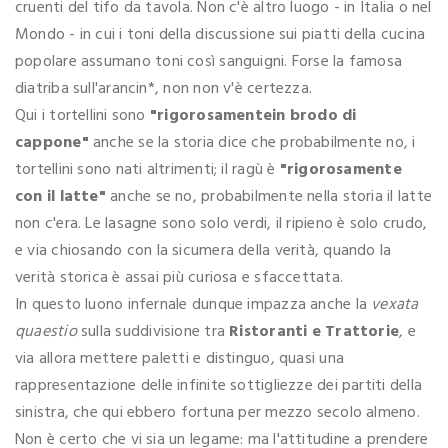
cruenti del tifo da tavola. Non c'è altro luogo - in Italia o nel
Mondo - in cui i toni della discussione sui piatti della cucina
popolare assumano toni così sanguigni. Forse la famosa
diatriba sull'arancin*, non non v'è certezza.
Qui i tortellini sono
"rigorosamentein brodo di
cappone"
anche se la storia dice che probabilmente no, i
tortellini sono nati altrimenti; il ragù è
"rigorosamente
con il latte"
anche se no, probabilmente nella storia il latte
non c'era. Le lasagne sono solo verdi, il ripieno è solo crudo,
e via chiosando con la sicumera della verità, quando la
verità storica è assai più curiosa e sfaccettata.
In questo luono infernale dunque impazza anche la
vexata
quaestio
sulla suddivisione tra
Ristoranti e Trattorie
, e
via allora mettere paletti e distinguo, quasi una
rappresentazione delle infinite sottigliezze dei partiti della
sinistra, che qui ebbero fortuna per mezzo secolo almeno.
Non è certo che vi sia un legame: ma l'attitudine a prendere