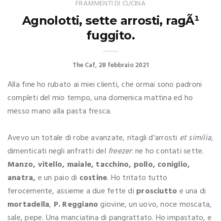
FRAMMENTI DI CUCINA
Agnolotti, sette arrosti, ragÃ¹
fuggito.
The Caf
28 febbraio 2021
Alla fine ho rubato ai miei clienti, che ormai sono padroni
completi del mio tempo, una domenica mattina ed ho
messo mano alla pasta fresca.
Avevo un totale di robe avanzate, ritagli d'arrosti
et similia
,
dimenticati negli anfratti del
freezer
: ne ho contati sette.
Manzo, vitello, maiale, tacchino, pollo, coniglio,
anatra,
e un paio di
costine
. Ho tritato tutto
ferocemente, assieme a due fette di
prosciutto
e una di
mortadella
,
P. Reggiano
giovine, un uovo, noce moscata,
sale, pepe. Una manciatina di pangrattato. Ho impastato, e