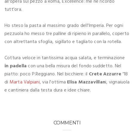
all'opera sul pezzo a Roma, Excellence: me ne ricordo
tutt'ora.
Ho steso la pasta al massimo grado dell'Imperia. Per ogni
pezzuola ho messo tre palline di ripieno in parallelo, coperto
con altrettanta sfoglia, sigillato e tagliato con la rotella.
Cottura veloce in tantissima acqua salata, e terminazione
in padella
con una bella misura del fondo suddetto. Nel
piatto: poco P.Reggiano. Nel bicchiere: il
Crete Azzurre
'18
di
Marta Valpiani
, via l'ottima
Elisa Mazzavillan
i, vignaiuola
e cantiniera dalla testa dura e idee chiare.
COMMENTI