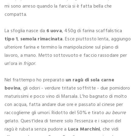
mi sono arreso quando la farcia si è fatta bella che
compatta.
La sfoglia nasce da
6 uova
, 450g di farina scaffalistica
tipo 1
,
semola rimacinata
. Esce piuttosto lenta, aggiungo
ulteriore farina e termino la manipolazione sul piano di
lavoro, a mano. Metto sottovuoto e faccio rassodare per
un'ora in
frigor
.
Nel frattempo ho preparato
un ragù di sola carne
bovina
, gli odori - verdure tritate soffritte - due pomidoro
maturissimi e poco vino di Marsala. L'ho bagnato di molto
con acqua, fatta andare due ore e passato al cinese per
raccoglierne gli umori. Ridotto del 50% e tirato
au beurre
gelato. Quest'idea di tenere solo l'essenza e i sapori del
ragù è rubata senza pudore a
Luca Marchini
, che vidi