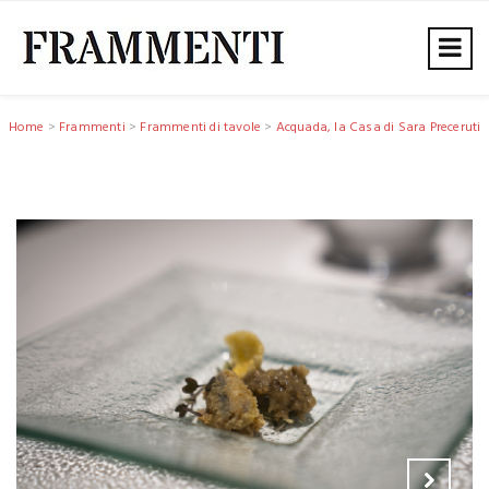
Home
>
Frammenti
>
Frammenti di tavole
>
Acquada, la Casa di Sara Preceruti