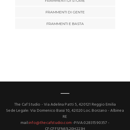
FRAMMENTI DI STORIE
FRAMMENTI DI GENTE
FRAMMENTI E BASTA
The Caf Studio - Via Adelina Patti 5, 420121 Reggio Emilia
Sede Legale: Via Domenico Bassi 10, 42020 Loc. Borzano - Albinea
RE
mail:
info@thecafstudio.com
-PIVA:02831590357 -
CF:CFFSFN61L20H223H