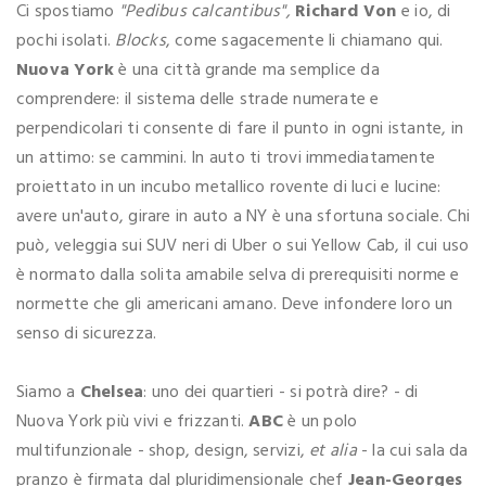
Ci spostiamo
"Pedibus calcantibus",
Richard Von
e io, di
pochi isolati.
Blocks
, come sagacemente li chiamano qui.
Nuova York
è una città grande ma semplice da
comprendere: il sistema delle strade numerate e
perpendicolari ti consente di fare il punto in ogni istante, in
un attimo: se cammini. In auto ti trovi immediatamente
proiettato in un incubo metallico rovente di luci e lucine:
avere un'auto, girare in auto a NY è una sfortuna sociale. Chi
può, veleggia sui SUV neri di Uber o sui Yellow Cab, il cui uso
è normato dalla solita amabile selva di prerequisiti norme e
normette che gli americani amano. Deve infondere loro un
senso di sicurezza.
Siamo a
Chelsea
: uno dei quartieri - si potrà dire? - di
Nuova York più vivi e frizzanti.
ABC
è un polo
multifunzionale - shop, design, servizi,
et alia
- la cui sala da
pranzo è firmata dal pluridimensionale chef
Jean-Georges