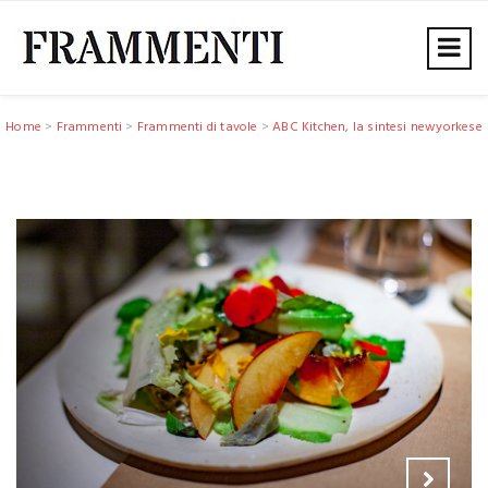
Home
>
Frammenti
>
Frammenti di tavole
>
ABC Kitchen, la sintesi newyorkese