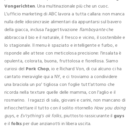
Vongerichten
. Una multinazionale più che un cuoc.
L'ufficio marketing di ABC lavora a tutta callara: non manca
nulla delle idiosincrasie alimentari da appuntarsi sul bavero
della giacca, inclusa l'aggettivazione
flamboyante
che
abbraccia il bio e il naturale, il fresco e vicino, il sostenibile e
lo stagionale. Il menu è spaziato e intelligente e furbo, e
risponde alle attese con meticolosa precisione: l'insalata è
opulenta, colorata, buona, fruttolosa e fiorellosa. Siamo
curiosi del
Pork Chop
, io e Richard Von, di cui alcuno ci ha
cantato meraviglie qui a NY, e ci troviamo a condividere
una braciola un po' tigliosa con foglie tutt'attorno che
ricorda nella texture quelle delle mamma, con l'aglio e il
rosmarino. I ragazzi di sala, giovani e carini, non mancano di
infiocchettare il tutto con il solito ritornello
How you doing
guy
s, e
Ev'rything's ok folks
, piuttosto rassicurante il
guys
e il
folks
per due anzianotti in libera uscita.