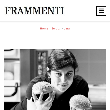
Home
>
Servizi
>
Lara