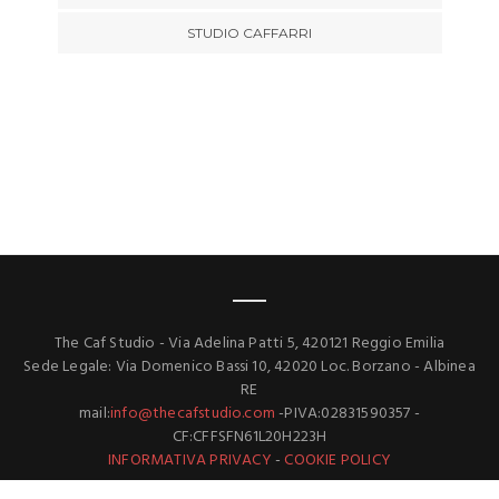
STUDIO CAFFARRI
The Caf Studio - Via Adelina Patti 5, 420121 Reggio Emilia
Sede Legale: Via Domenico Bassi 10, 42020 Loc. Borzano - Albinea
RE
mail:
info@thecafstudio.com
-PIVA:02831590357 -
CF:CFFSFN61L20H223H
INFORMATIVA PRIVACY
-
COOKIE POLICY