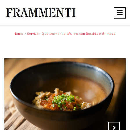
Home
>
Servizi
>
Quattromani al Mulino con Bocchia e Gilmozzi