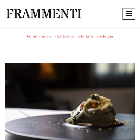
Home
>
Servizi
>
Sottolarco, ristorante in bologna