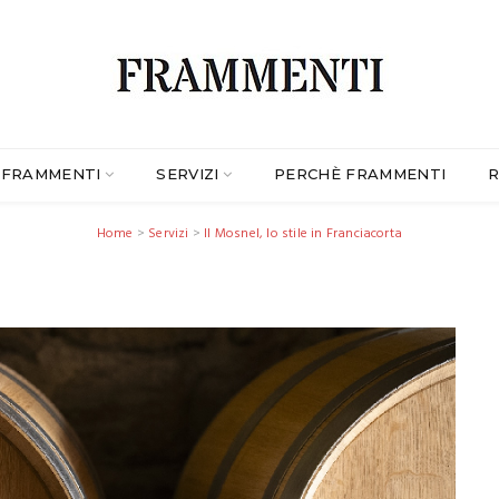
FRAMMENTI
SERVIZI
PERCHÈ FRAMMENTI
R
Home
>
Servizi
>
Il Mosnel, lo stile in Franciacorta