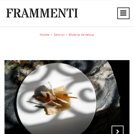
Home
>
Servizi
>
Riviera Venexia