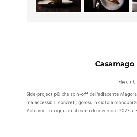
Casamago B
the C a f
Side-project più che spin-off dell'adiacente Magorabi
ma accessibili: concreti, golosi, in ciotola monopor
Abbiamo fotografato il menu di novembre 2023, e se