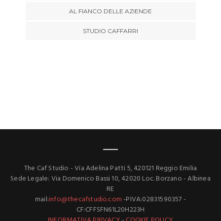
AL FIANCO DELLE AZIENDE
STUDIO CAFFARRI
The Caf Studio - Via Adelina Patti 5, 420121 Reggio Emilia
Sede Legale: Via Domenico Bassi 10, 42020 Loc. Borzano - Albinea
RE
mail:
info@thecafstudio.com
-PIVA:02831590357 -
CF:CFFSFN61L20H223H
INFORMATIVA PRIVACY
-
COOKIE POLICY