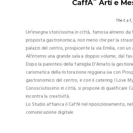
CaffÃ¨ Arti e Mes
The C a f
Un'insegna storicissima in città, famosa almeno da tre
proposta gastronomica, non meno che per la straordin
palazzi del centro, prospicente la via Emilia, con un
All'interno una grande sala a doppio volume, dal fa
Dopo la parentesi della famiglia D'Amato la gestione 
carismatica della ristorazione reggiana sia con Pros
gastronomico del centro, e con il catering I Love M
Conosciutissimo in città, si propone di qualificare C
incontra la creatività.
Lo Studio affianca il Caffè nel riposizionamento, n
comunicazione digitale