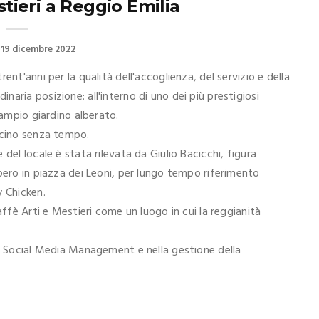
tieri a Reggio Emilia
19 dicembre 2022
nt'anni per la qualità dell'accoglienza, del servizio e della
aria posizione: all'interno di uno dei più prestigiosi
 ampio giardino alberato.
scino senza tempo.
del locale è stata rilevata da Giulio Bacicchi, figura
pero in piazza dei Leoni, per lungo tempo riferimento
y Chicken.
affè Arti e Mestieri come un luogo in cui la reggianità
el Social Media Management e nella gestione della