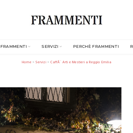
FRAMMENTI
SERVIZI
PERCHÈ FRAMMENTI
R
Home
>
Servizi
>
CaffÃ¨ Arti e Mestieri a Reggio Emilia